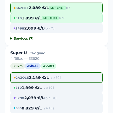
2,089 €/L
GAZOLE
hier
LE - CHER
1,899 €/L
E10
hier
LE - CHER
2,099 €/L
SP98
il y a 7 j
Services (7)
Super U
Cavignac
4 Rillac — 33620
8.1 km
24h/24
Ouvert
2,149 €/L
GAZOLE
il y a 10 j
1,999 €/L
E10
il y a 10 j
2,079 €/L
SP98
il y a 10 j
0,829 €/L
E85
il y a 10 j