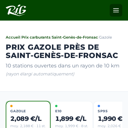
Accueil
/
Prix carburants
/
Saint-Genès-de-Fronsac
/
Gazole
PRIX GAZOLE PRÈS DE
SAINT-GENÈS-DE-FRONSAC
10 stations ouvertes dans un rayon de 10 km
(rayon élargi automatiquement)
GAZOLE
E10
SP95
2,089 €/L
1,899 €/L
1,990 €/
moy. 2,188 € · 11 st.
moy. 1,999 € · 8 st.
moy. 2,026 € · 3 s