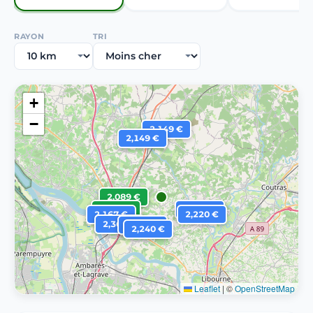
RAYON
TRI
+
−
2,149 €
2,149 €
2,089 €
2,089 €
2,159 €
2,167 €
2,220 €
2,361 €
2,219 €
2,240 €
Leaflet
|
©
OpenStreetMap