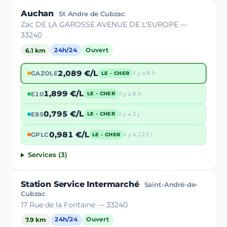
Auchan
St Andre de Cubzac
Zac DE LA GAROSSE AVENUE DE L'EUROPE —
33240
6.1 km
24h/24
Ouvert
2,089 €/L
GAZOLE
il y a 8 h
LE - CHER
1,899 €/L
E10
il y a 8 h
LE - CHER
0,795 €/L
E85
il y a 3 j
LE - CHER
0,981 €/L
GPLC
il y a 122 j
LE - CHER
Services (3)
Station Service Intermarché
Saint-André-de-
Cubzac
17 Rue de la Fontaine — 33240
7.9 km
24h/24
Ouvert