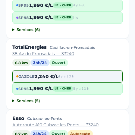
1,990 €/L
SP95
il y a 8 j
LE - CHER
1,990 €/L
SP98
hier
LE - CHER
Services (6)
TotalEnergies
Cadillac-en-Fronsadais
38 Av du Fronsadais — 33240
6.8 km
24h/24
Ouvert
2,240 €/L
GAZOLE
il y a 10 h
1,990 €/L
SP95
il y a 10 h
LE - CHER
Services (5)
Esso
Cubzac-les-Ponts
Autoroute A10 Cubzac les Ponts — 33240
8.7 km
24h/24
Ouvert
Autoroute