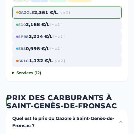
2,361 €/L
GAZOLE
il y a 2 j
2,168 €/L
E10
il y a 2 j
2,214 €/L
SP98
il y a 2 j
0,998 €/L
E85
il y a 2 j
1,132 €/L
GPLC
il y a 2 j
Services (12)
PRIX DES CARBURANTS À
SAINT-GENÈS-DE-FRONSAC
Quel est le prix du Gazole à Saint-Genès-de-
Fronsac ?