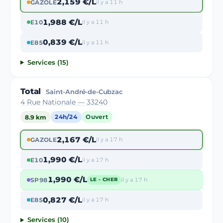
2,159 €/L
GAZOLE
il y a 11 h
1,988 €/L
E10
il y a 11 h
0,839 €/L
E85
il y a 11 h
Services (15)
Total
Saint-André-de-Cubzac
4 Rue Nationale — 33240
8.9 km
24h/24
Ouvert
2,167 €/L
GAZOLE
il y a 17 h
1,990 €/L
E10
il y a 17 h
1,990 €/L
SP98
il y a 17 h
LE - CHER
0,827 €/L
E85
il y a 17 h
Services (10)