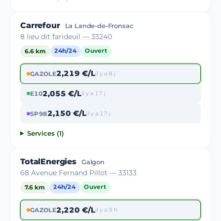
Carrefour
La Lande-de-Fronsac
8 lieu dit farideuil — 33240
6.6 km
24h/24
Ouvert
2,219 €/L
GAZOLE
il y a 8 j
2,055 €/L
E10
il y a 17 j
2,150 €/L
SP98
il y a 17 j
Services (1)
TotalEnergies
Galgon
68 Avenue Fernand Pillot — 33133
7.6 km
24h/24
Ouvert
2,220 €/L
GAZOLE
il y a 9 h