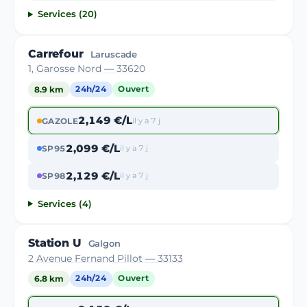
Services (20)
Carrefour
Laruscade
1, Garosse Nord — 33620
8.9 km
24h/24
Ouvert
2,149 €/L
GAZOLE
il y a 7 j
2,099 €/L
SP95
il y a 7 j
2,129 €/L
SP98
il y a 7 j
Services (4)
Station U
Galgon
2 Avenue Fernand Pillot — 33133
6.8 km
24h/24
Ouvert