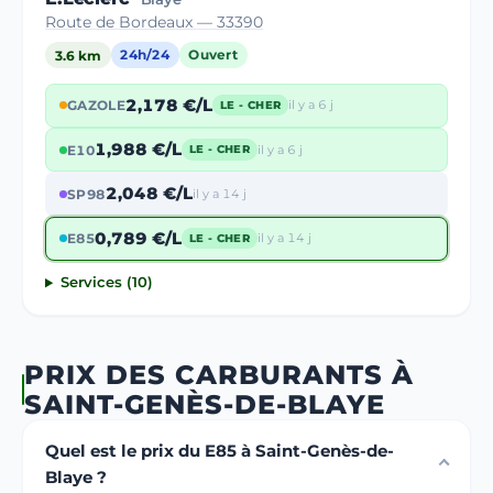
Route de Bordeaux — 33390
3.6 km
24h/24
Ouvert
2,178 €/L
GAZOLE
il y a 6 j
LE - CHER
1,988 €/L
E10
il y a 6 j
LE - CHER
2,048 €/L
SP98
il y a 14 j
0,789 €/L
E85
il y a 14 j
LE - CHER
Services (10)
PRIX DES CARBURANTS À
SAINT-GENÈS-DE-BLAYE
Quel est le prix du E85 à Saint-Genès-de-
Blaye ?