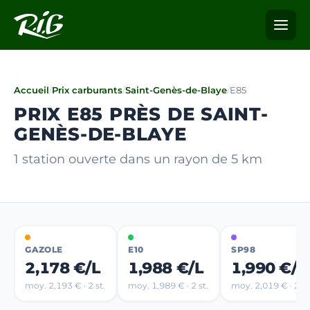
Accueil
/
Prix carburants
/
Saint-Genès-de-Blaye
/
E85
PRIX E85 PRÈS DE SAINT-
GENÈS-DE-BLAYE
1 station ouverte dans un rayon de 5 km
GAZOLE
E10
SP98
2,178 €/L
1,988 €/L
1,990 €/L
moy. 2,193 € · 2 st.
moy. 1,989 € · 2 st.
moy. 2,019 € · 2 st