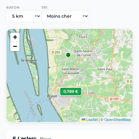
RAYON
TRI
+
−
0,789 €
Leaflet
|
©
OpenStreetMap
E.Leclerc
Blaye