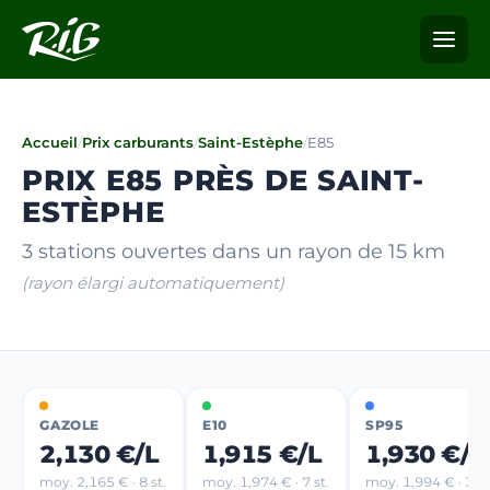
Accueil
/
Prix carburants
/
Saint-Estèphe
/
E85
PRIX E85 PRÈS DE SAINT-
ESTÈPHE
3 stations ouvertes dans un rayon de 15 km
(rayon élargi automatiquement)
GAZOLE
E10
SP95
2,130 €/L
1,915 €/L
1,930 €/L
moy. 2,165 € · 8 st.
moy. 1,974 € · 7 st.
moy. 1,994 € · 3 st