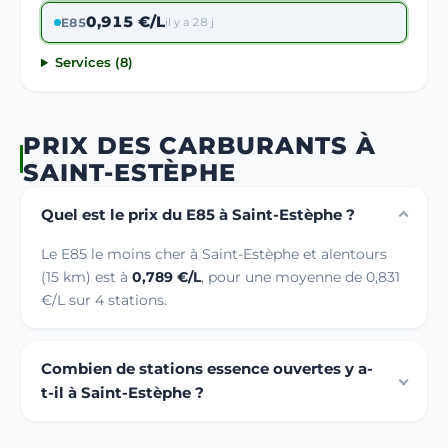
0,915 €/L
E85
il y a 28 j
Services (8)
PRIX DES CARBURANTS À
SAINT-ESTÈPHE
Quel est le prix du E85 à Saint-Estèphe ?
Le E85 le moins cher à Saint-Estèphe et alentours
(15 km) est à
0,789 €/L
, pour une moyenne de 0,831
€/L sur 4 stations.
Combien de stations essence ouvertes y a-
t-il à Saint-Estèphe ?