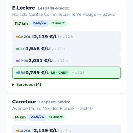
E.Leclerc
Lesparre-Médoc
RD 1215 Centre Commercial Terre Rouge — 33340
11.7 km
24h/24
Ouvert
2,139 €/L
GAZOLE
il y a 12 h
1,946 €/L
E10
il y a 12 h
2,031 €/L
SP98
il y a 12 h
0,789 €/L
E85
il y a 12 h
LE - CHER
Services (14)
Carrefour
Lesparre-Médoc
Avenue Pierre Mendès France — 33340
14 km
24h/24
Ouvert
2,139 €/L
GAZOLE
il y a 7 h