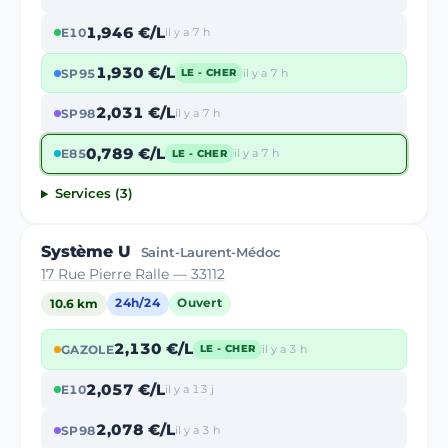
1,946 €/L
E10
il y a 7 h
1,930 €/L
SP95
il y a 7 h
LE - CHER
2,031 €/L
SP98
il y a 7 h
0,789 €/L
E85
il y a 7 h
LE - CHER
Services (3)
Système U
Saint-Laurent-Médoc
17 Rue Pierre Ralle — 33112
10.6 km
24h/24
Ouvert
2,130 €/L
GAZOLE
il y a 3 h
LE - CHER
2,057 €/L
E10
il y a 13 j
2,078 €/L
SP98
il y a 3 h