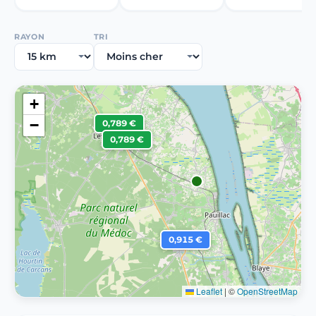
RAYON
TRI
+
−
0,789 €
0,789 €
0,915 €
Leaflet
|
©
OpenStreetMap