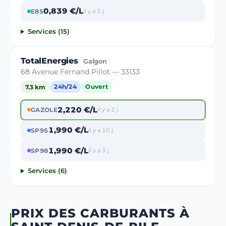
0,839 €/L
E85
il y a 2 j
Services (15)
TotalEnergies
Galgon
68 Avenue Fernand Pillot — 33133
7.3 km
24h/24
Ouvert
2,220 €/L
GAZOLE
il y a 2 j
1,990 €/L
SP95
il y a 10 j
1,990 €/L
SP98
il y a 3 j
Services (6)
PRIX DES CARBURANTS À