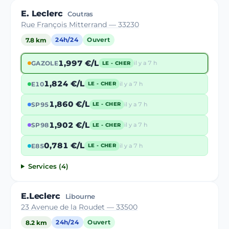
E. Leclerc
Coutras
Rue François Mitterrand — 33230
7.8 km
24h/24
Ouvert
1,997 €/L
GAZOLE
il y a 7 h
LE - CHER
1,824 €/L
E10
il y a 7 h
LE - CHER
1,860 €/L
SP95
il y a 7 h
LE - CHER
1,902 €/L
SP98
il y a 7 h
LE - CHER
0,781 €/L
E85
il y a 7 h
LE - CHER
Services (4)
E.Leclerc
Libourne
23 Avenue de la Roudet — 33500
8.2 km
24h/24
Ouvert