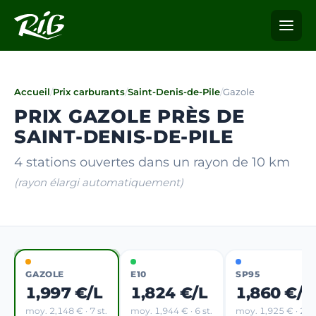
Accueil
/
Prix carburants
/
Saint-Denis-de-Pile
/
Gazole
PRIX GAZOLE PRÈS DE
SAINT-DENIS-DE-PILE
4 stations ouvertes dans un rayon de 10 km
(rayon élargi automatiquement)
GAZOLE
E10
SP95
1,997 €/L
1,824 €/L
1,860 €/L
moy. 2,148 € · 7 st.
moy. 1,944 € · 6 st.
moy. 1,925 € · 2 st