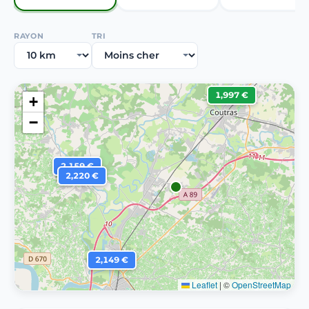
RAYON
TRI
1,997 €
+
−
2,159 €
2,220 €
2,149 €
Leaflet
|
©
OpenStreetMap