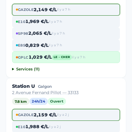
2,149 €/L
GAZOLE
il y a 7 h
1,969 €/L
E10
il y a 7 h
2,065 €/L
SP98
il y a 7 h
0,829 €/L
E85
il y a 7 h
1,029 €/L
GPLC
il y a 7 h
LE - CHER
Services (11)
Station U
Galgon
2 Avenue Fernand Pillot — 33133
7.8 km
24h/24
Ouvert
2,159 €/L
GAZOLE
il y a 2 j
1,988 €/L
E10
il y a 2 j