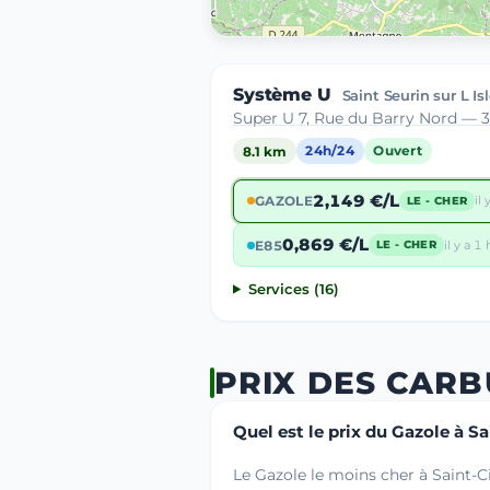
Système U
Saint Seurin sur L Is
Super U 7, Rue du Barry Nord — 
8.1 km
24h/24
Ouvert
2,149 €/L
GAZOLE
il 
LE - CHER
0,869 €/L
E85
il y a 1 
LE - CHER
Services (16)
PRIX DES CARB
Quel est le prix du Gazole à S
Le Gazole le moins cher à Saint-C