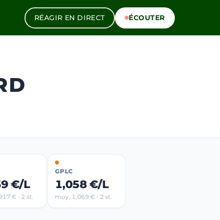
RÉAGIR EN DIRECT
ÉCOUTER
RD
GPLC
69 €/L
1,058 €/L
17 € · 2 st.
moy. 1,069 € · 2 st.