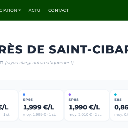
CIATION
ACTU
CONTACT
RÈS DE SAINT-CIBA
km
(rayon élargi automatiquement)
SP95
SP98
E85
€/L
1,999 €/L
1,990 €/L
0,8
· 1 st.
moy. 1,999 € · 1 st.
moy. 2,010 € · 2 st.
moy. 0,9