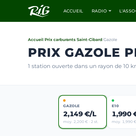
ACCUEIL
RADIO
L'ASSO
Accueil
/
Prix carburants
/
Saint-Cibard
/
Gazole
PRIX GAZOLE P
1 station ouverte dans un rayon de 10 
GAZOLE
E10
2,149 €/L
1,990 
moy. 2,200 € · 2 st.
moy. 1,990 € 