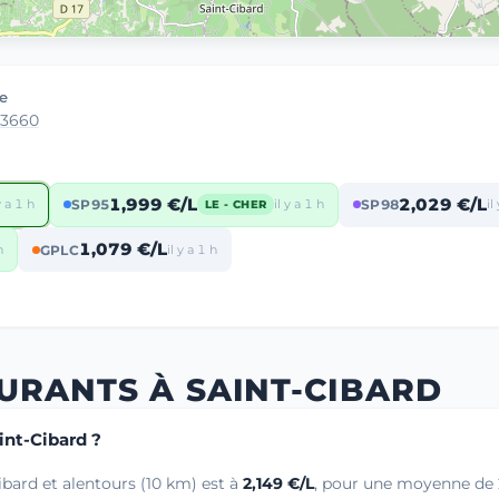
le
33660
1,999 €/L
2,029 €/L
y a 1 h
SP95
il y a 1 h
SP98
il
LE - CHER
1,079 €/L
h
GPLC
il y a 1 h
URANTS À SAINT-CIBARD
aint-Cibard ?
ibard et alentours (10 km) est à
2,149 €/L
, pour une moyenne de 2