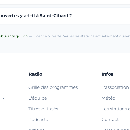
vertes y a-t-il à Saint-Cibard ?
arburants.gouv.fr
— Licence ouverte. Seules les stations actuellement ouvert
Radio
Infos
Grille des programmes
L'association
+.
L'équipe
Météo
Titres diffusés
Les stations 
Podcasts
Contact