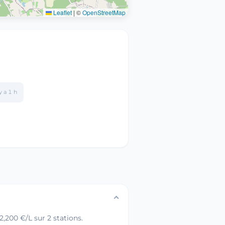
Leaflet
|
©
OpenStreetMap
 y a 1 h
,200 €/L sur 2 stations.