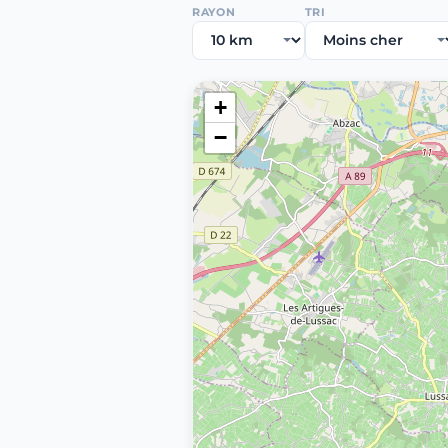
RAYON
TRI
+
−