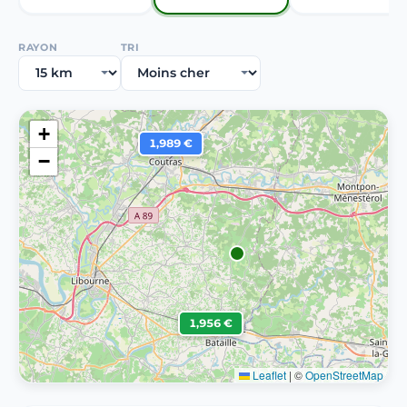
RAYON
TRI
+
1,989 €
−
1,956 €
Leaflet
|
©
OpenStreetMap