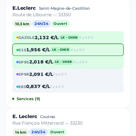
E.Leclerc
Saint-Magne-de-Castillon
Route de Libourne — 33350
10.3 km
24h/24
Ouvert
2,132 €/L
GAZOLE
il y a 5 h
LE - CHER
1,956 €/L
E10
il y a 5 h
LE - CHER
2,018 €/L
SP95
il y a 5 h
LE - CHER
2,091 €/L
SP98
il y a 5 h
0,837 €/L
E85
il y a 5 h
Services (9)
E. Leclerc
Coutras
Rue François Mitterrand — 33230
14 km
24h/24
Ouvert