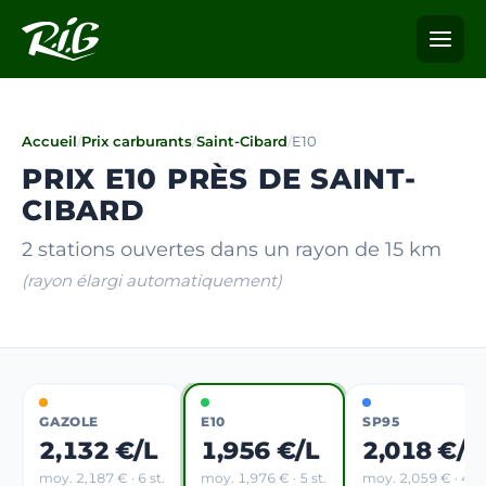
Accueil
/
Prix carburants
/
Saint-Cibard
/
E10
PRIX E10 PRÈS DE SAINT-
CIBARD
2 stations ouvertes dans un rayon de 15 km
(rayon élargi automatiquement)
GAZOLE
E10
SP95
2,132 €/L
1,956 €/L
2,018 €/L
moy. 2,187 € · 6 st.
moy. 1,976 € · 5 st.
moy. 2,059 € · 4 st