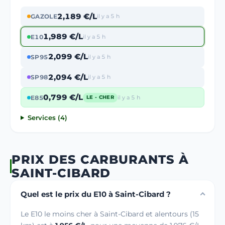
2,189 €/L
GAZOLE
il y a 5 h
1,989 €/L
E10
il y a 5 h
2,099 €/L
SP95
il y a 5 h
2,094 €/L
SP98
il y a 5 h
0,799 €/L
E85
il y a 5 h
LE - CHER
Services (4)
PRIX DES CARBURANTS À
SAINT-CIBARD
Quel est le prix du E10 à Saint-Cibard ?
Le E10 le moins cher à Saint-Cibard et alentours (15