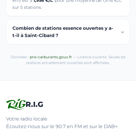
km) est à
1,956 €/L
, pour une moyenne de 1,976 €/L
sur 5 stations.
Combien de stations essence ouvertes y a-
t-il à Saint-Cibard ?
Données :
prix-carburants.gouv.fr
— Licence ouverte. Seules les
stations actuellement ouvertes sont affichées.
R.I.G
Votre radio locale
Écoutez-nous sur le 90.7 en FM et sur le DAB+.