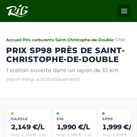
Accueil
/
Prix carburants
/
Saint-Christophe-de-Double
/
SP98
PRIX SP98 PRÈS DE SAINT-
CHRISTOPHE-DE-DOUBLE
1 station ouverte dans un rayon de 10 km
(rayon élargi automatiquement)
GAZOLE
E10
SP95
2,149 €/L
1,990 €/L
1,999 €/L
moy. 2,200 € · 2 st.
moy. 1,990 € · 1 st.
moy. 1,999 € · 1 st