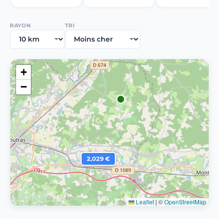
RAYON
TRI
+
−
2,029 €
Leaflet
|
©
OpenStreetMap