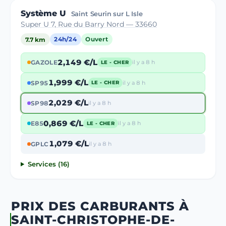
Système U
Saint Seurin sur L Isle
Super U 7, Rue du Barry Nord — 33660
7.7 km
24h/24
Ouvert
2,149 €/L
GAZOLE
il y a 8 h
LE - CHER
1,999 €/L
SP95
il y a 8 h
LE - CHER
2,029 €/L
SP98
il y a 8 h
0,869 €/L
E85
il y a 8 h
LE - CHER
1,079 €/L
GPLC
il y a 8 h
Services (16)
PRIX DES CARBURANTS À
SAINT-CHRISTOPHE-DE-