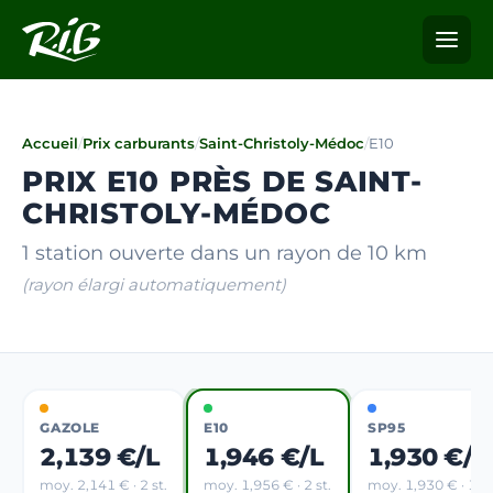
Accueil
/
Prix carburants
/
Saint-Christoly-Médoc
/
E10
PRIX E10 PRÈS DE SAINT-
CHRISTOLY-MÉDOC
1 station ouverte dans un rayon de 10 km
(rayon élargi automatiquement)
GAZOLE
E10
SP95
2,139 €/L
1,946 €/L
1,930 €/L
moy. 2,141 € · 2 st.
moy. 1,956 € · 2 st.
moy. 1,930 € · 1 st