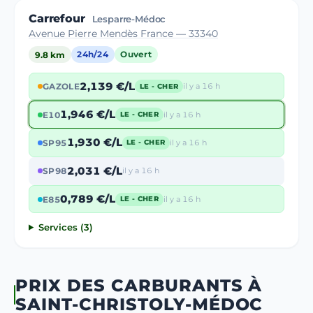
Carrefour
Lesparre-Médoc
Avenue Pierre Mendès France — 33340
9.8 km
24h/24
Ouvert
2,139 €/L
GAZOLE
il y a 16 h
LE - CHER
1,946 €/L
E10
il y a 16 h
LE - CHER
1,930 €/L
SP95
il y a 16 h
LE - CHER
2,031 €/L
SP98
il y a 16 h
0,789 €/L
E85
il y a 16 h
LE - CHER
Services (3)
PRIX DES CARBURANTS À
SAINT-CHRISTOLY-MÉDOC