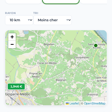
RAYON
TRI
+
−
1,946 €
Leaflet
|
©
OpenStreetMap