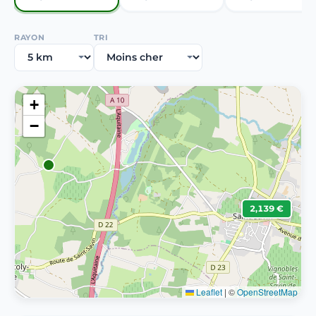
RAYON
TRI
+
−
2,139 €
Leaflet
|
©
OpenStreetMap