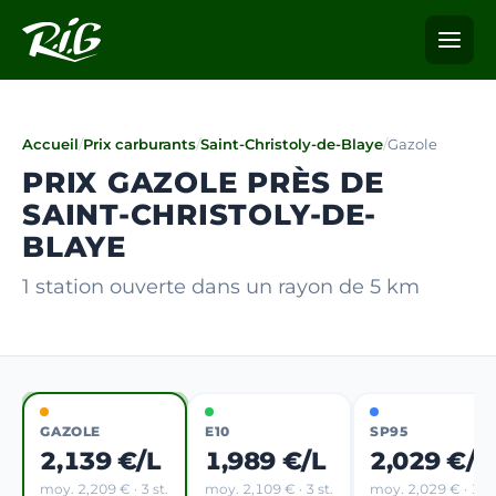
Accueil
/
Prix carburants
/
Saint-Christoly-de-Blaye
/
Gazole
PRIX GAZOLE PRÈS DE
SAINT-CHRISTOLY-DE-
BLAYE
1 station ouverte dans un rayon de 5 km
GAZOLE
E10
SP95
2,139 €/L
1,989 €/L
2,029 €/L
moy. 2,209 € · 3 st.
moy. 2,109 € · 3 st.
moy. 2,029 € · 1 st