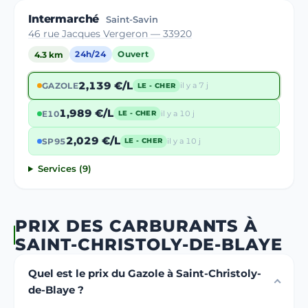
Intermarché
Saint-Savin
46 rue Jacques Vergeron — 33920
4.3 km
24h/24
Ouvert
2,139 €/L
GAZOLE
il y a 7 j
LE - CHER
1,989 €/L
E10
il y a 10 j
LE - CHER
2,029 €/L
SP95
il y a 10 j
LE - CHER
Services (9)
PRIX DES CARBURANTS À
SAINT-CHRISTOLY-DE-BLAYE
Quel est le prix du Gazole à Saint-Christoly-
de-Blaye ?