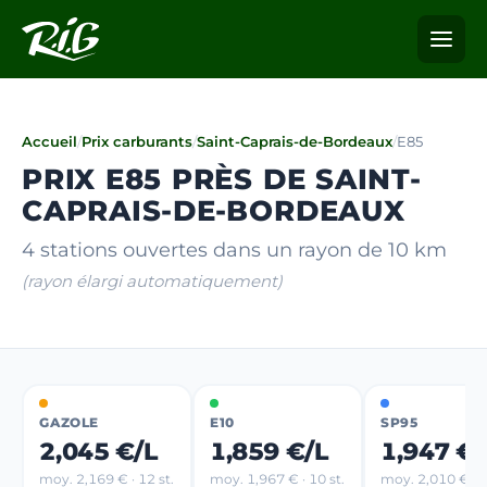
Accueil
/
Prix carburants
/
Saint-Caprais-de-Bordeaux
/
E85
PRIX E85 PRÈS DE SAINT-
CAPRAIS-DE-BORDEAUX
4 stations ouvertes dans un rayon de 10 km
(rayon élargi automatiquement)
GAZOLE
E10
SP95
2,045 €/L
1,859 €/L
1,947 €/
moy. 2,169 € · 12 st.
moy. 1,967 € · 10 st.
moy. 2,010 € · 4