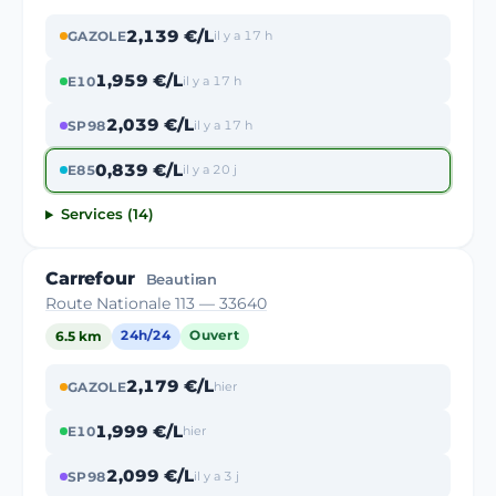
2,139 €/L
GAZOLE
il y a 17 h
1,959 €/L
E10
il y a 17 h
2,039 €/L
SP98
il y a 17 h
0,839 €/L
E85
il y a 20 j
Services (14)
Carrefour
Beautiran
Route Nationale 113 — 33640
6.5 km
24h/24
Ouvert
2,179 €/L
GAZOLE
hier
1,999 €/L
E10
hier
2,099 €/L
SP98
il y a 3 j