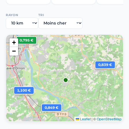
RAYON
TRI
0,795 €
+
−
0,839 €
1,100 €
0,849 €
Leaflet
|
©
OpenStreetMap