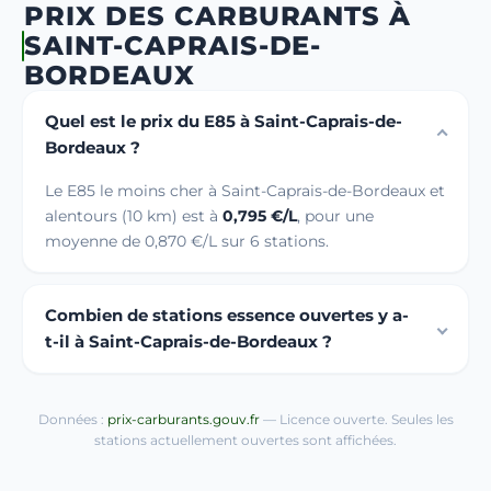
PRIX DES CARBURANTS À
SAINT-CAPRAIS-DE-
BORDEAUX
Quel est le prix du E85 à Saint-Caprais-de-
Bordeaux ?
Le E85 le moins cher à Saint-Caprais-de-Bordeaux et
alentours (10 km) est à
0,795 €/L
, pour une
moyenne de 0,870 €/L sur 6 stations.
Combien de stations essence ouvertes y a-
t-il à Saint-Caprais-de-Bordeaux ?
Données :
prix-carburants.gouv.fr
— Licence ouverte. Seules les
stations actuellement ouvertes sont affichées.