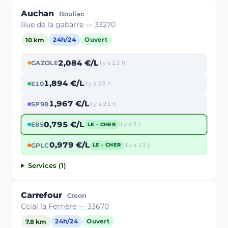
Auchan
Bouliac
Rue de la gabarre — 33270
10 km
24h/24
Ouvert
2,084 €/L
GAZOLE
il y a 23 h
1,894 €/L
E10
il y a 23 h
1,967 €/L
SP98
il y a 23 h
0,795 €/L
E85
il y a 3 j
LE - CHER
0,979 €/L
GPLC
il y a 13 j
LE - CHER
Services (1)
Carrefour
Creon
Ccial la Ferrière — 33670
7.8 km
24h/24
Ouvert