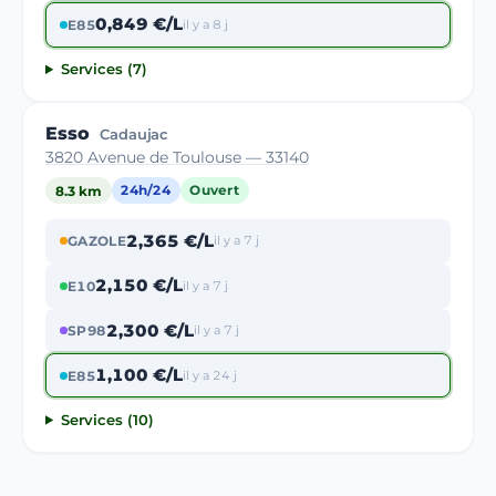
0,849 €/L
E85
il y a 8 j
Services (7)
Esso
Cadaujac
3820 Avenue de Toulouse — 33140
8.3 km
24h/24
Ouvert
2,365 €/L
GAZOLE
il y a 7 j
2,150 €/L
E10
il y a 7 j
2,300 €/L
SP98
il y a 7 j
1,100 €/L
E85
il y a 24 j
Services (10)