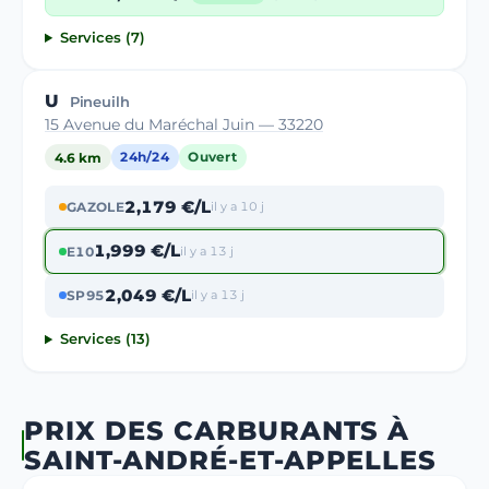
Services (7)
U
Pineuilh
15 Avenue du Maréchal Juin — 33220
4.6 km
24h/24
Ouvert
2,179 €/L
GAZOLE
il y a 10 j
1,999 €/L
E10
il y a 13 j
2,049 €/L
SP95
il y a 13 j
Services (13)
PRIX DES CARBURANTS À
SAINT-ANDRÉ-ET-APPELLES