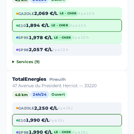
2,069 €/L
GAZOLE
il y a 12 h
LE - CHER
1,894 €/L
E10
il y a 12 h
LE - CHER
1,978 €/L
SP95
il y a 12 h
LE - CHER
2,057 €/L
SP98
il y a 12 h
Services (9)
TotalEnergies
Pineuilh
47 Avenue du President Herriot — 33220
4.6 km
24h/24
Ouvert
2,250 €/L
GAZOLE
il y a 15 j
1,990 €/L
E10
il y a 15 j
1,990 €/L
SP98
il y a 15 j
LE - CHER