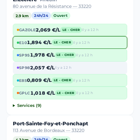
80 avenue de la Résistance — 33220
2.9 km
24h/24
Ouvert
2,069 €/L
GAZOLE
il y a 12 h
LE - CHER
1,894 €/L
E10
il y a 12 h
LE - CHER
1,978 €/L
SP95
il y a 12 h
LE - CHER
2,057 €/L
SP98
il y a 12 h
0,809 €/L
E85
il y a 12 h
LE - CHER
1,018 €/L
GPLC
il y a 12 h
LE - CHER
Services (9)
Port-Sainte-Foy-et-Ponchapt
113 Avenue de Bordeaux — 33220
4.2 km
24h/24
Ouvert