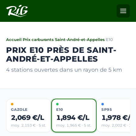
Accueil
/
Prix carburants
/
Saint-André-et-Appelles
/
E10
PRIX E10 PRÈS DE SAINT-
ANDRÉ-ET-APPELLES
4 stations ouvertes dans un rayon de 5 km
GAZOLE
E10
SP95
2,069 €/L
1,894 €/L
1,978 €/L
moy. 2,153 € · 5 st.
moy. 1,965 € · 5 st.
moy. 2,002 € · 3 st