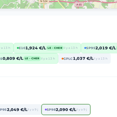
1,924 €/L
2,019 €/L
 y a 13 h
E10
il y a 13 h
SP95
LE - CHER
0,809 €/L
1,037 €/L
85
il y a 13 h
GPLC
il y a 13 h
LE - CHER
2,049 €/L
2,090 €/L
P95
il y a 9 j
SP98
il y a 9 j