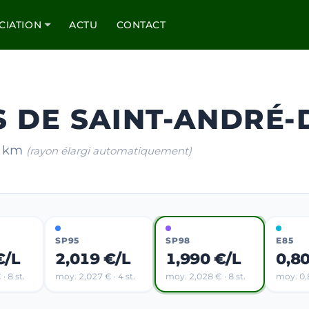
CIATION
ACTU
CONTACT
S DE SAINT-ANDRÉ-
10 km
(rayon élargi automatiquement)
SP95
SP98
E85
€/L
2,019 €/L
1,990 €/L
0,8
· 8 st.
moy. 2,027 € · 4 st.
moy. 2,028 € · 8 st.
moy. 0,8