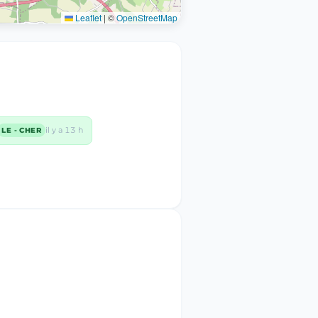
Leaflet
|
©
OpenStreetMap
il y a 13 h
LE - CHER