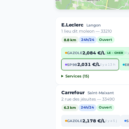
E.Leclerc
Langon
1 lieu dit moleon — 33210
8.8 km
24h/24
Ouvert
2,084 €/L
GAZOLE
il
LE - CHER
2,031 €/L
SP98
il y a 13 h
E
Services (15)
Carrefour
Saint-Maixant
2 rue des jésuites — 33490
6.3 km
24h/24
Ouvert
2,178 €/L
GAZOLE
il y a 5 j
S