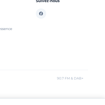
Suivez-nous
essence
90.7 FM & DAB+