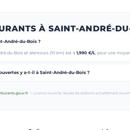
URANTS À SAINT-ANDRÉ-DU
nt-André-du-Bois ?
ré-du-Bois et alentours (10 km) est à
1,990 €/L
, pour une moyen
uvertes y a-t-il à Saint-André-du-Bois ?
arburants.gouv.fr
— Licence ouverte. Seules les stations actuellement ouvert