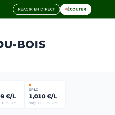
RÉAGIR EN DIRECT
ÉCOUTER
DU-BOIS
GPLC
09 €/L
1,010 €/L
16 € · 3 st.
moy. 1,029 € · 3 st.