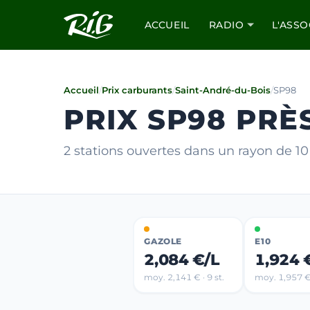
ACCUEIL
RADIO
L'ASSO
Accueil
/
Prix carburants
/
Saint-André-du-Bois
/
SP98
PRIX SP98 PRÈ
2 stations ouvertes dans un rayon de 
GAZOLE
E10
2,084 €/L
1,924 
moy. 2,141 € · 9 st.
moy. 1,957 € 