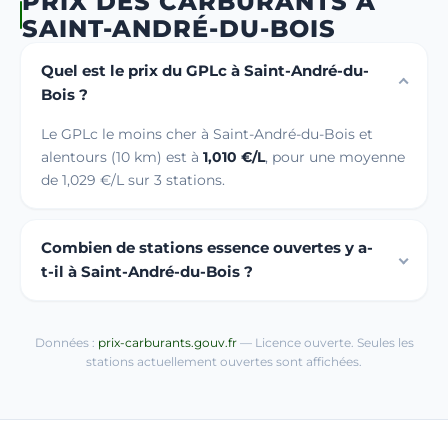
PRIX DES CARBURANTS À
SAINT-ANDRÉ-DU-BOIS
Quel est le prix du GPLc à Saint-André-du-
Bois ?
Le GPLc le moins cher à Saint-André-du-Bois et
alentours (10 km) est à
1,010 €/L
, pour une moyenne
de 1,029 €/L sur 3 stations.
Combien de stations essence ouvertes y a-
t-il à Saint-André-du-Bois ?
Données :
prix-carburants.gouv.fr
— Licence ouverte. Seules les
stations actuellement ouvertes sont affichées.