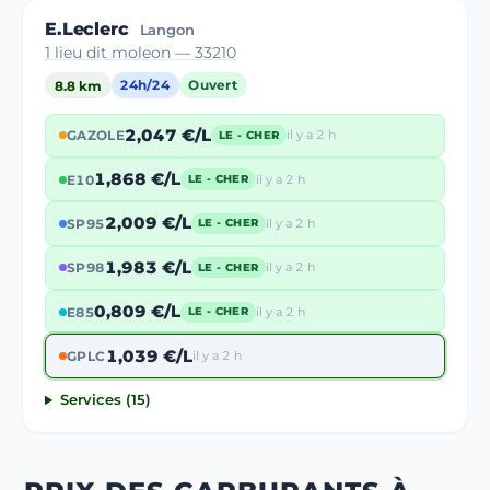
E.Leclerc
Langon
1 lieu dit moleon — 33210
8.8 km
24h/24
Ouvert
2,047 €/L
GAZOLE
il y a 2 h
LE - CHER
1,868 €/L
E10
il y a 2 h
LE - CHER
2,009 €/L
SP95
il y a 2 h
LE - CHER
1,983 €/L
SP98
il y a 2 h
LE - CHER
0,809 €/L
E85
il y a 2 h
LE - CHER
1,039 €/L
GPLC
il y a 2 h
Services (15)