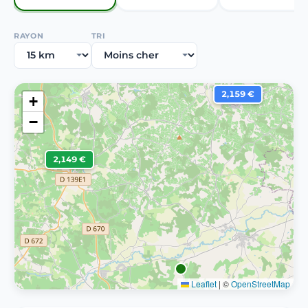
RAYON
TRI
2,159 €
+
−
2,149 €
Leaflet
|
©
OpenStreetMap