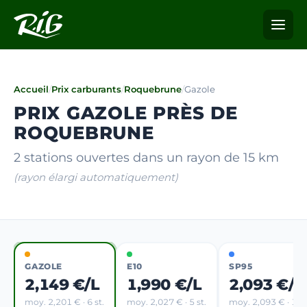
Accueil
/
Prix carburants
/
Roquebrune
/
Gazole
PRIX GAZOLE PRÈS DE
ROQUEBRUNE
2 stations ouvertes dans un rayon de 15 km
(rayon élargi automatiquement)
GAZOLE
E10
SP95
2,149 €/L
1,990 €/L
2,093 €/L
moy. 2,201 € · 6 st.
moy. 2,027 € · 5 st.
moy. 2,093 € · 1 st