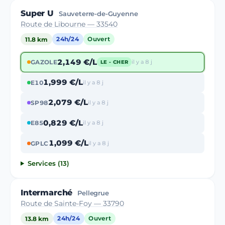
Super U
Sauveterre-de-Guyenne
Route de Libourne — 33540
11.8 km
24h/24
Ouvert
2,149 €/L
GAZOLE
il y a 8 j
LE - CHER
1,999 €/L
E10
il y a 8 j
2,079 €/L
SP98
il y a 8 j
0,829 €/L
E85
il y a 8 j
1,099 €/L
GPLC
il y a 8 j
Services (13)
Intermarché
Pellegrue
Route de Sainte-Foy — 33790
13.8 km
24h/24
Ouvert