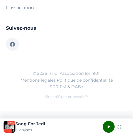
L'association
Suivez-nous
© 2026 R.I.G. Association loi 1901.
Mentions légales
·
Politique de confidentialité
90.7 FM & DAB+
Site créé par
cubeweb.fr
Song For Jedi
Dionysos