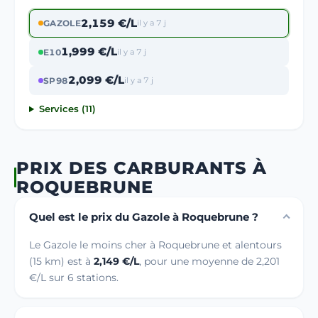
2,159 €/L
GAZOLE
il y a 7 j
1,999 €/L
E10
il y a 7 j
2,099 €/L
SP98
il y a 7 j
Services (11)
PRIX DES CARBURANTS À
ROQUEBRUNE
Quel est le prix du Gazole à Roquebrune ?
Le Gazole le moins cher à Roquebrune et alentours
(15 km) est à
2,149 €/L
, pour une moyenne de 2,201
€/L sur 6 stations.