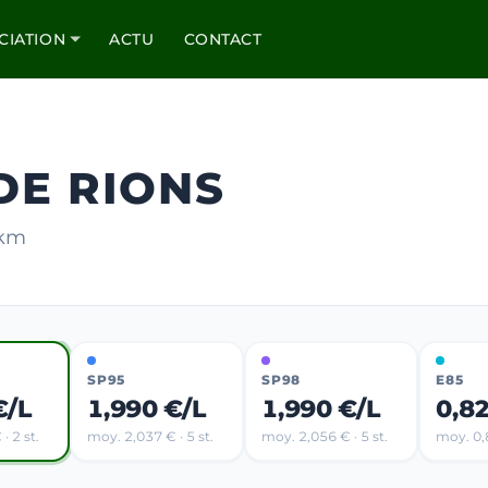
CIATION
ACTU
CONTACT
 DE RIONS
 km
SP95
SP98
E85
€/L
1,990 €/L
1,990 €/L
0,8
· 2 st.
moy. 2,037 € · 5 st.
moy. 2,056 € · 5 st.
moy. 0,8