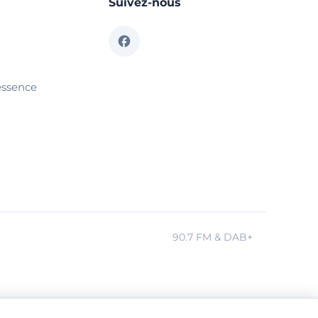
Suivez-nous
essence
90.7 FM & DAB+