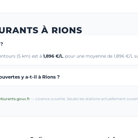
URANTS À RIONS
 ?
lentours (5 km) est à
1,896 €/L
, pour une moyenne de 1,896 €/L su
vertes y a-t-il à Rions ?
arburants.gouv.fr
— Licence ouverte. Seules les stations actuellement ouvert