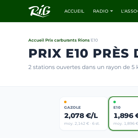
ACCUEIL
RADIO
L'ASSO
Accueil
/
Prix carburants
/
Rions
/
E10
PRIX E10 PRÈS
2 stations ouvertes dans un rayon de 5
GAZOLE
E10
2,078 €/L
1,896 
moy. 2,142 € · 6 st.
moy. 1,896 € 