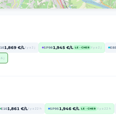
1,869 €/L
1,945 €/L
10
il y a 2 j
SP98
il y a 2 j
E8
LE - CHER
16 j
1,861 €/L
1,946 €/L
E10
il y a 22 h
SP95
il y a 22 h
LE - CHER