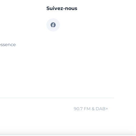
Suivez-nous
essence
90.7 FM & DAB+