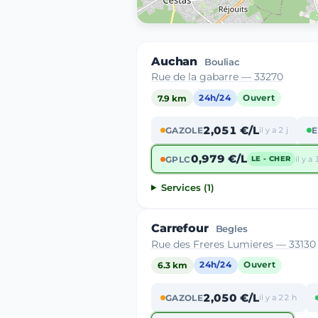
Auchan
Bouliac
Rue de la gabarre — 33270
7.9 km
24h/24
Ouvert
2,051 €/L
GAZOLE
il y a 2 j
E
0,979 €/L
GPLC
il y a 
LE - CHER
Services (1)
Carrefour
Begles
Rue des Freres Lumieres — 33130
6.3 km
24h/24
Ouvert
2,050 €/L
GAZOLE
il y a 22 h