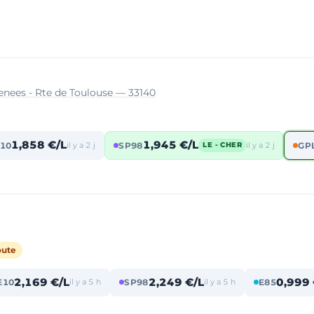
nees - Rte de Toulouse — 33140
1,858 €/L
1,945 €/L
10
il y a 2 j
SP98
il y a 2 j
GP
LE - CHER
oute
2,169 €/L
2,249 €/L
0,999 
E10
il y a 5 h
SP98
il y a 5 h
E85