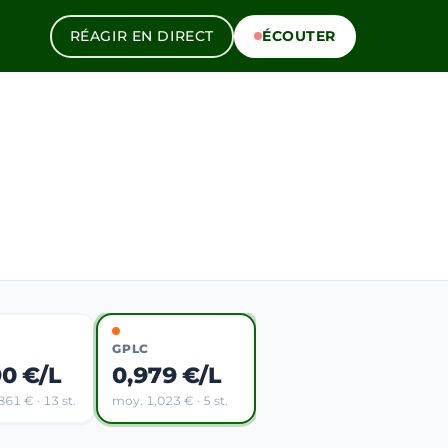
RÉAGIR EN DIRECT
ÉCOUTER
GPLC
90 €/L
0,979 €/L
61 € · 13 st.
moy. 1,023 € · 5 st.