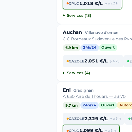
1,018 €/L
GPLC
il y a 22 h
Services (13)
Auchan
Villenave d'ornon
C C Bordeaux Sudavenue des Pyre
6.9 km
24h/24
Ouvert
2,051 €/L
GAZOLE
il y a 2 j
E
Services (4)
Eni
Gradignan
A 630 Aire de Thouars — 33170
9.7 km
24h/24
Ouvert
Autor
2,329 €/L
GAZOLE
il y a 5 h
1,099 €/L
GPLC
il y a 5 h