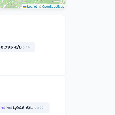
Leaflet
|
©
OpenStreetMap
0,795 €/L
5
il y a 6 j
1,946 €/L
SP98
il y a 22 h