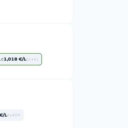
1,018 €/L
LC
il y a 2 j
€/L
il y a 5 h