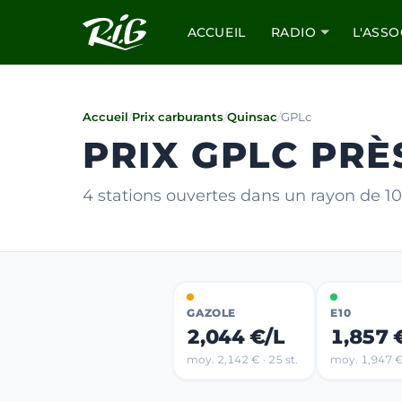
ACCUEIL
RADIO
L'ASSO
Accueil
/
Prix carburants
/
Quinsac
/
GPLc
PRIX GPLC PRÈ
4 stations ouvertes dans un rayon de 
GAZOLE
E10
2,044 €/L
1,857 
moy. 2,142 € · 25 st.
moy. 1,947 € 