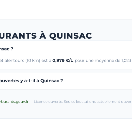
BURANTS À QUINSAC
nsac ?
t alentours (10 km) est à
0,979 €/L
, pour une moyenne de 1,023 
uvertes y a-t-il à Quinsac ?
arburants.gouv.fr
— Licence ouverte. Seules les stations actuellement ouvert