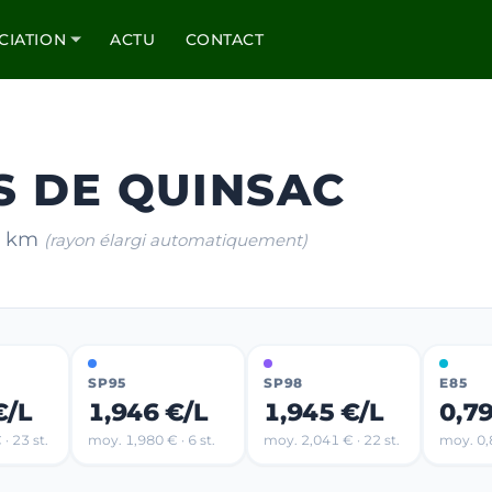
CIATION
ACTU
CONTACT
S DE QUINSAC
10 km
(rayon élargi automatiquement)
SP95
SP98
E85
€/L
1,946 €/L
1,945 €/L
0,7
· 23 st.
moy. 1,980 € · 6 st.
moy. 2,041 € · 22 st.
moy. 0,8