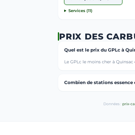
Services (11)
PRIX DES CAR
Quel est le prix du GPLc à Qui
Le GPLc le moins cher à Quinsac e
Combien de stations essence o
Données :
prix-c