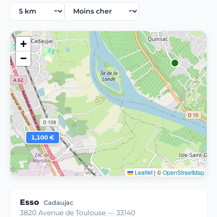
+
−
1,100 €
Leaflet
|
©
OpenStreetMap
Esso
Cadaujac
3820 Avenue de Toulouse — 33140