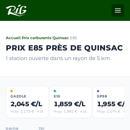
Accueil
/
Prix carburants
/
Quinsac
/
E85
PRIX E85 PRÈS DE QUINSAC
1 station ouverte dans un rayon de 5 km
GAZOLE
E10
SP98
2,045 €/L
1,859 €/L
1,955 €/L
moy. 2,173 € · 4 st.
moy. 1,981 € · 4 st.
moy. 2,074 € · 4 st
RAYON
TRI