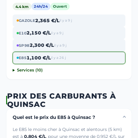
4.4 km
24h/24
Ouvert
2,365 €/L
GAZOLE
il y a 9 j
2,150 €/L
E10
il y a 9 j
2,300 €/L
SP98
il y a 9 j
1,100 €/L
E85
il y a 26 j
Services (10)
PRIX DES CARBURANTS À
QUINSAC
Quel est le prix du E85 à Quinsac ?
Le E85 le moins cher à Quinsac et alentours (5 km)
est à
0,804 €/L
, pour une moyenne de 0,952 €/L sur