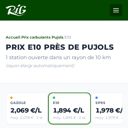
Accueil
/
Prix carburants
/
Pujols
/
E10
PRIX E10 PRÈS DE PUJOLS
1 station ouverte dans un rayon de 10 km
(rayon élargi automatiquement)
GAZOLE
E10
SP95
2,069 €/L
1,894 €/L
1,978 €/L
moy. 2,076 € · 2 st.
moy. 1,895 € · 2 st.
moy. 1,979 € · 2 st