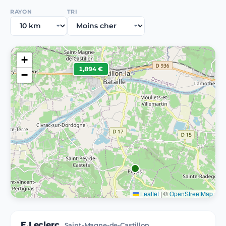
RAYON
TRI
+
1,894 €
−
Leaflet
|
©
OpenStreetMap
E.Leclerc
Saint-Magne-de-Castillon