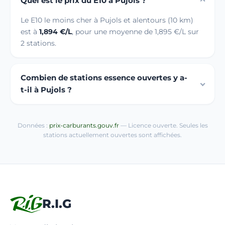
Quel est le prix du E10 à Pujols ?
Le E10 le moins cher à Pujols et alentours (10 km)
est à
1,894 €/L
, pour une moyenne de 1,895 €/L sur
2 stations.
Combien de stations essence ouvertes y a-
t-il à Pujols ?
Données :
prix-carburants.gouv.fr
— Licence ouverte. Seules les
stations actuellement ouvertes sont affichées.
R.I.G