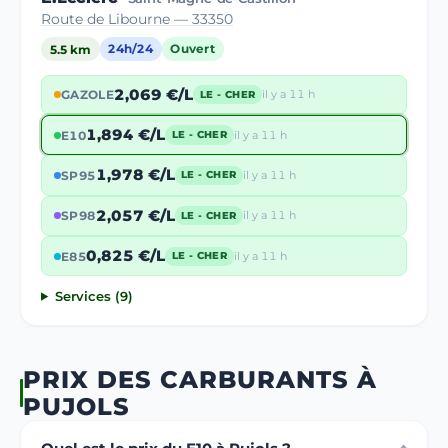
Route de Libourne — 33350
5.5 km
24h/24
Ouvert
2,069 €/L
GAZOLE
il y a 11 h
LE - CHER
1,894 €/L
E10
il y a 11 h
LE - CHER
1,978 €/L
SP95
il y a 11 h
LE - CHER
2,057 €/L
SP98
il y a 11 h
LE - CHER
0,825 €/L
E85
il y a 11 h
LE - CHER
Services (9)
PRIX DES CARBURANTS À
PUJOLS