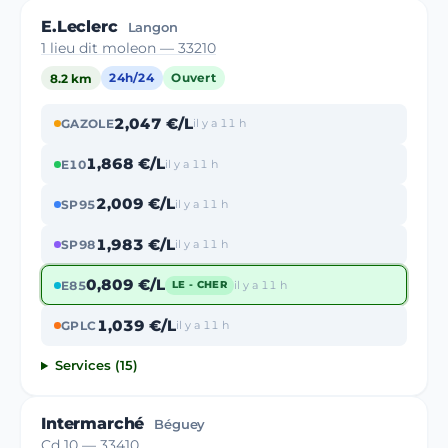
E.Leclerc
Langon
1 lieu dit moleon — 33210
8.2 km
24h/24
Ouvert
2,047 €/L
GAZOLE
il y a 11 h
1,868 €/L
E10
il y a 11 h
2,009 €/L
SP95
il y a 11 h
1,983 €/L
SP98
il y a 11 h
0,809 €/L
E85
il y a 11 h
LE - CHER
1,039 €/L
GPLC
il y a 11 h
Services (15)
Intermarché
Béguey
Cd 10 — 33410