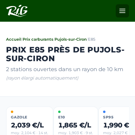
Accueil
/
Prix carburants
/
Pujols-sur-Ciron
/
E85
PRIX E85 PRÈS DE PUJOLS-
SUR-CIRON
2 stations ouvertes dans un rayon de 10 km
(rayon élargi automatiquement)
GAZOLE
E10
SP95
2,039 €/L
1,865 €/L
1,990 €/
moy. 2,104 € · 14 st.
moy. 1,903 € · 9 st.
moy. 2,027 € · 9 s