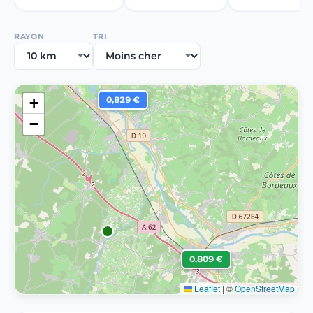
RAYON
TRI
+
0,829 €
−
0,809 €
Leaflet
|
©
OpenStreetMap