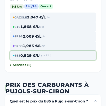
9.5 km
24h/24
Ouvert
2,047 €/L
GAZOLE
hier
1,868 €/L
E10
hier
2,009 €/L
SP95
hier
1,983 €/L
SP98
hier
0,829 €/L
E85
il y a 11 j
Services (6)
PRIX DES CARBURANTS À
PUJOLS-SUR-CIRON
Quel est le prix du E85 à Pujols-sur-Ciron ?