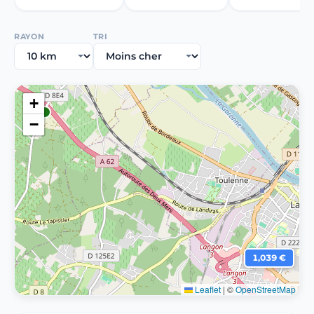
RAYON
TRI
+
−
1,039 €
Leaflet
|
©
OpenStreetMap