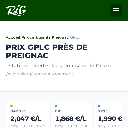
Accueil
/
Prix carburants
/
Preignac
/
GPLc
PRIX GPLC PRÈS DE
PREIGNAC
1 station ouverte dans un rayon de 10 km
(rayon élargi automatiquement)
GAZOLE
E10
SP95
2,047 €/L
1,868 €/L
1,990 €/
moy. 2,110 € · 13 st.
moy. 1,917 € · 9 st.
moy. 2,028 € · 8 s