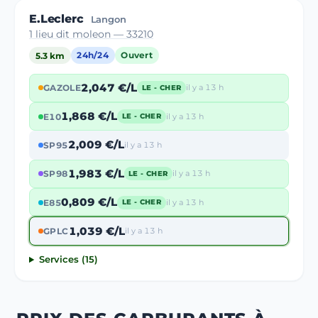
E.Leclerc
Langon
1 lieu dit moleon — 33210
5.3 km
24h/24
Ouvert
2,047 €/L
GAZOLE
il y a 13 h
LE - CHER
1,868 €/L
E10
il y a 13 h
LE - CHER
2,009 €/L
SP95
il y a 13 h
1,983 €/L
SP98
il y a 13 h
LE - CHER
0,809 €/L
E85
il y a 13 h
LE - CHER
1,039 €/L
GPLC
il y a 13 h
Services (15)