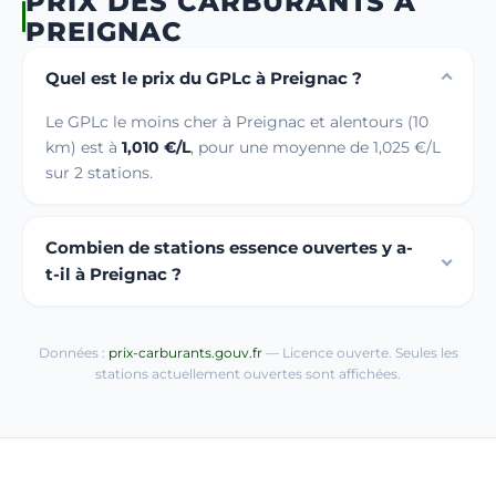
PRIX DES CARBURANTS À
PREIGNAC
Quel est le prix du GPLc à Preignac ?
Le GPLc le moins cher à Preignac et alentours (10
km) est à
1,010 €/L
, pour une moyenne de 1,025 €/L
sur 2 stations.
Combien de stations essence ouvertes y a-
t-il à Preignac ?
Données :
prix-carburants.gouv.fr
— Licence ouverte. Seules les
stations actuellement ouvertes sont affichées.