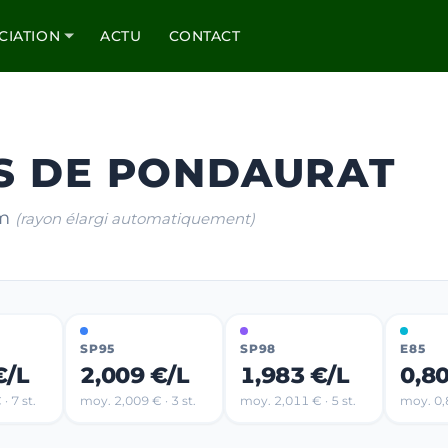
CIATION
ACTU
CONTACT
ÈS DE PONDAURAT
km
(rayon élargi automatiquement)
SP95
SP98
E85
€/L
2,009 €/L
1,983 €/L
0,8
· 7 st.
moy. 2,009 € · 3 st.
moy. 2,011 € · 5 st.
moy. 0,8