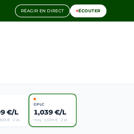
RÉAGIR EN DIRECT
ÉCOUTER
GPLC
09 €/L
1,039 €/L
09 € · 2 st.
moy. 1,039 € · 2 st.