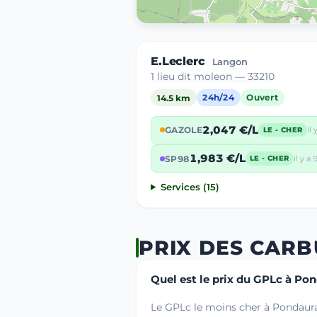
E.Leclerc
Langon
1 lieu dit moleon — 33210
14.5 km
24h/24
Ouvert
2,047 €/L
GAZOLE
il 
LE - CHER
1,983 €/L
SP98
il y a 
LE - CHER
Services (15)
PRIX DES CAR
Quel est le prix du GPLc à Pon
Le GPLc le moins cher à Pondaura