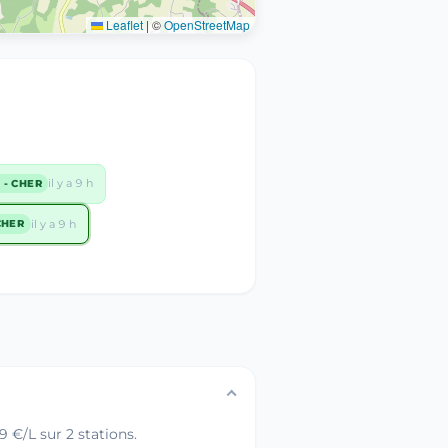
Leaflet
|
©
OpenStreetMap
il y a 9 h
 - CHER
il y a 9 h
CHER
 €/L sur 2 stations.