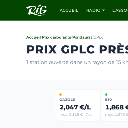
ACCUEIL
RADIO
L'ASSO
Accueil
/
Prix carburants
/
Pondaurat
/
GPLc
PRIX GPLC PR
1 station ouverte dans un rayon de 15 
GAZOLE
E10
2,047 €/L
1,868 
moy. 2,129 € · 7 st.
moy. 1,970 € 