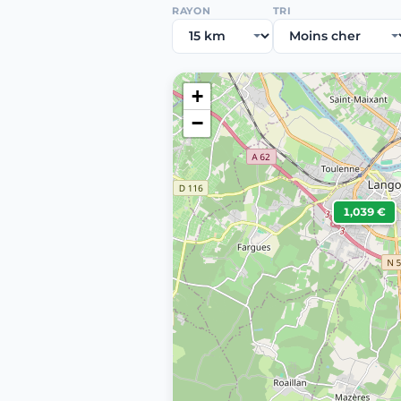
RAYON
TRI
+
−
1,039 €