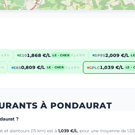
1,868 €/L
2,009 €/L
y a 9 h
E10
il y a 9 h
SP95
LE - CHER
LE
0,809 €/L
1,039 €/L
9 h
E85
il y a 9 h
GPLC
LE - CHER
LE - 
BURANTS À PONDAURAT
daurat ?
t et alentours (15 km) est à
1,039 €/L
, pour une moyenne de 1,039