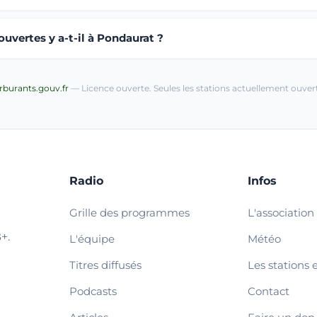
uvertes y a-t-il à Pondaurat ?
arburants.gouv.fr
— Licence ouverte. Seules les stations actuellement ouvert
Radio
Infos
Grille des programmes
L'association
+.
L'équipe
Météo
Titres diffusés
Les stations 
Podcasts
Contact