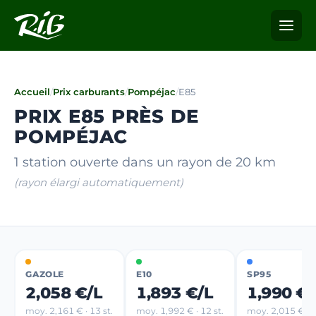
Accueil
/
Prix carburants
/
Pompéjac
/
E85
PRIX E85 PRÈS DE
POMPÉJAC
1 station ouverte dans un rayon de 20 km
(rayon élargi automatiquement)
GAZOLE
E10
SP95
2,058 €/L
1,893 €/L
1,990 €/
moy. 2,161 € · 13 st.
moy. 1,992 € · 12 st.
moy. 2,015 € · 5