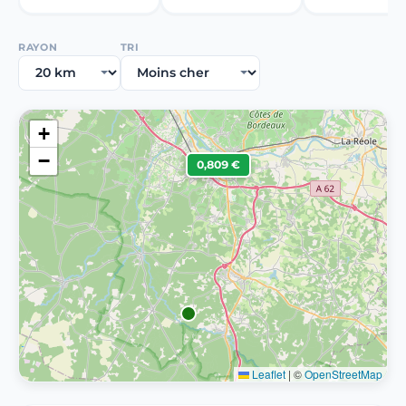
RAYON
TRI
+
−
0,809 €
Leaflet
|
©
OpenStreetMap