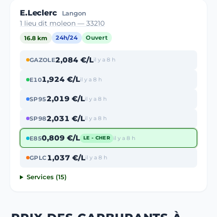
E.Leclerc
Langon
1 lieu dit moleon — 33210
16.8 km
24h/24
Ouvert
2,084 €/L
GAZOLE
il y a 8 h
1,924 €/L
E10
il y a 8 h
2,019 €/L
SP95
il y a 8 h
2,031 €/L
SP98
il y a 8 h
0,809 €/L
E85
il y a 8 h
LE - CHER
1,037 €/L
GPLC
il y a 8 h
Services (15)