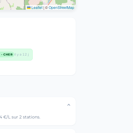
Leaflet
|
©
OpenStreetMap
il y a 12 j
 - CHER
 €/L sur 2 stations.