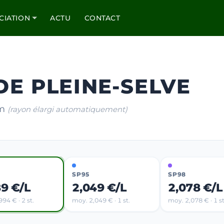
CIATION
ACTU
CONTACT
DE PLEINE-SELVE
km
(rayon élargi automatiquement)
SP95
SP98
89 €/L
2,049 €/L
2,078 €/L
94 € · 2 st.
moy. 2,049 € · 1 st.
moy. 2,078 € · 1 st