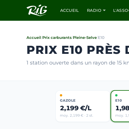
ACCUEIL
RADIO
L'ASSO
Accueil
/
Prix carburants
/
Pleine-Selve
/
E10
PRIX E10 PRÈS 
1 station ouverte dans un rayon de 15 
GAZOLE
E10
2,199 €/L
1,9
moy. 2,199 € · 2 st.
moy. 1,9