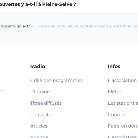
vertes y a-t-il à Pleine-Selve ?
arburants.gouv.fr
— Licence ouverte. Seules les stations actuellement ouvert
Radio
Infos
Grille des programmes
L'association
+.
L'équipe
Météo
Titres diffusés
Les stations 
Podcasts
Contact
Articles
Faire un don
Agenda
L'association