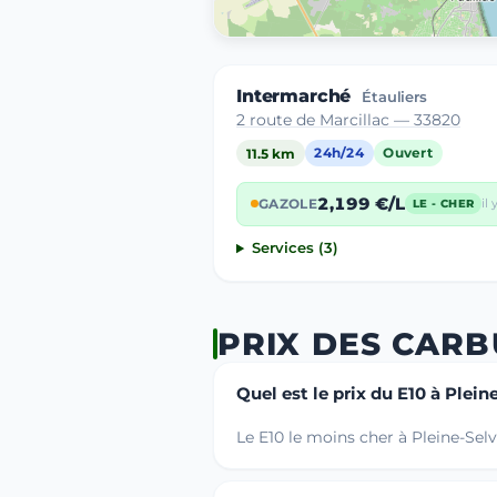
Intermarché
Étauliers
2 route de Marcillac — 33820
11.5 km
24h/24
Ouvert
2,199 €/L
GAZOLE
il 
LE - CHER
Services (3)
PRIX DES CARB
Quel est le prix du E10 à Plein
Le E10 le moins cher à Pleine-Selv