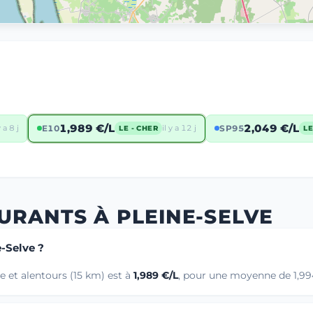
1,989 €/L
2,049 €/L
y a 8 j
E10
il y a 12 j
SP95
LE - CHER
LE
URANTS À PLEINE-SELVE
e-Selve ?
e et alentours (15 km) est à
1,989 €/L
, pour une moyenne de 1,994