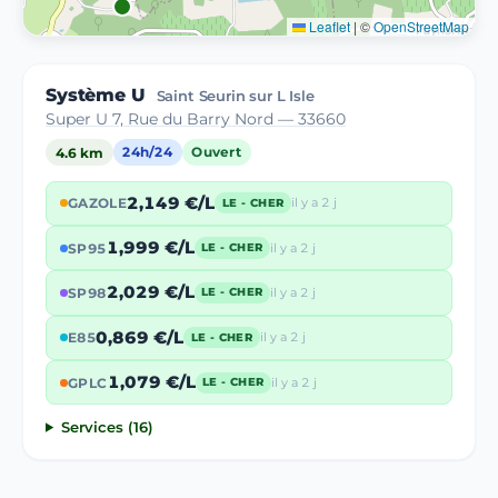
Leaflet
|
©
OpenStreetMap
Système U
Saint Seurin sur L Isle
Super U 7, Rue du Barry Nord — 33660
4.6 km
24h/24
Ouvert
2,149 €/L
GAZOLE
il y a 2 j
LE - CHER
1,999 €/L
SP95
il y a 2 j
LE - CHER
2,029 €/L
SP98
il y a 2 j
LE - CHER
0,869 €/L
E85
il y a 2 j
LE - CHER
1,079 €/L
GPLC
il y a 2 j
LE - CHER
Services (16)