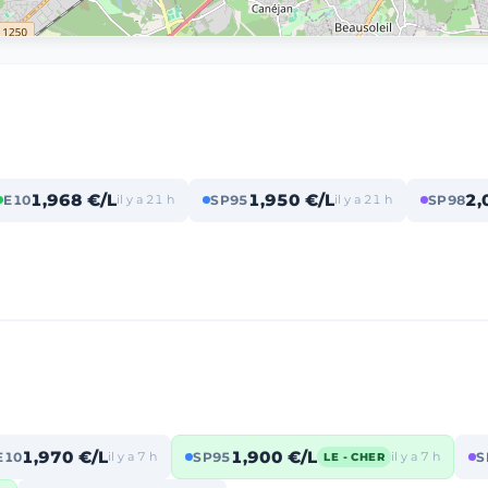
1,968 €/L
1,950 €/L
2,
E10
il y a 21 h
SP95
il y a 21 h
SP98
1,970 €/L
1,900 €/L
E10
il y a 7 h
SP95
il y a 7 h
S
LE - CHER