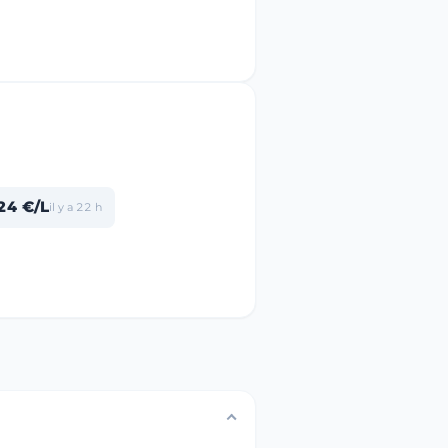
24 €/L
il y a 22 h