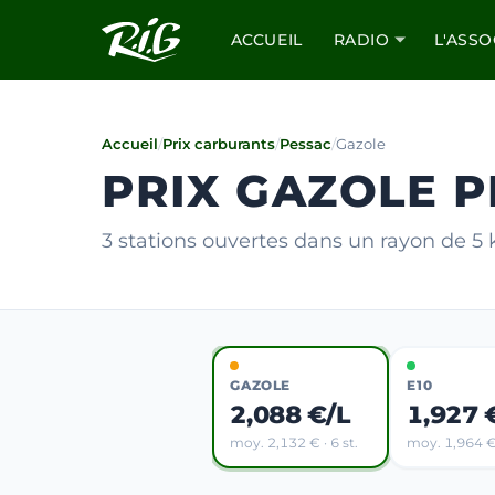
ACCUEIL
RADIO
L'ASSO
Accueil
/
Prix carburants
/
Pessac
/
Gazole
PRIX GAZOLE P
3 stations ouvertes dans un rayon de 5
GAZOLE
E10
2,088 €/L
1,927 
moy. 2,132 € · 6 st.
moy. 1,964 € 