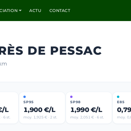
CIATION
ACTU
CONTACT
RÈS DE PESSAC
 km
SP95
SP98
E85
€/L
1,900 €/L
1,990 €/L
0,7
· 6 st.
moy. 1,925 € · 2 st.
moy. 2,051 € · 6 st.
moy. 0,8