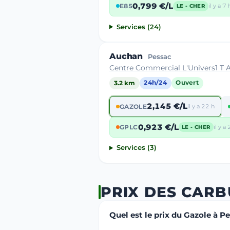
0,799 €/L
E85
il y a 7 
LE - CHER
Services (24)
Auchan
Pessac
Centre Commercial L'Univers1 T 
3.2 km
24h/24
Ouvert
2,145 €/L
GAZOLE
il y a 22 h
0,923 €/L
GPLC
il y a
LE - CHER
Services (3)
PRIX DES CAR
Quel est le prix du Gazole à P