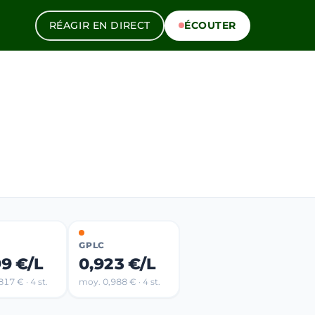
RÉAGIR EN DIRECT
ÉCOUTER
GPLC
99 €/L
0,923 €/L
17 € · 4 st.
moy. 0,988 € · 4 st.