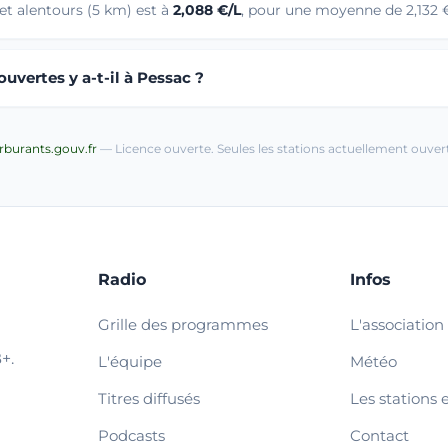
et alentours (5 km) est à
2,088 €/L
, pour une moyenne de 2,132 €
uvertes y a-t-il à Pessac ?
arburants.gouv.fr
— Licence ouverte. Seules les stations actuellement ouvert
Radio
Infos
Grille des programmes
L'association
+.
L'équipe
Météo
Titres diffusés
Les stations 
Podcasts
Contact