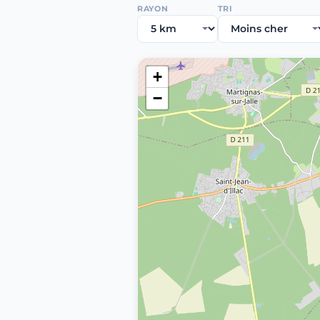
RAYON
TRI
+
−