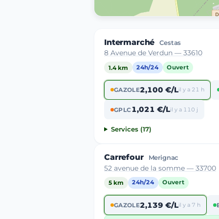
Intermarché
Cestas
8 Avenue de Verdun — 33610
1.4 km
24h/24
Ouvert
2,100 €/L
GAZOLE
il y a 21 h
1,021 €/L
GPLC
il y a 110 j
Services (17)
Carrefour
Merignac
52 avenue de la somme — 33700
5 km
24h/24
Ouvert
2,139 €/L
GAZOLE
il y a 7 h