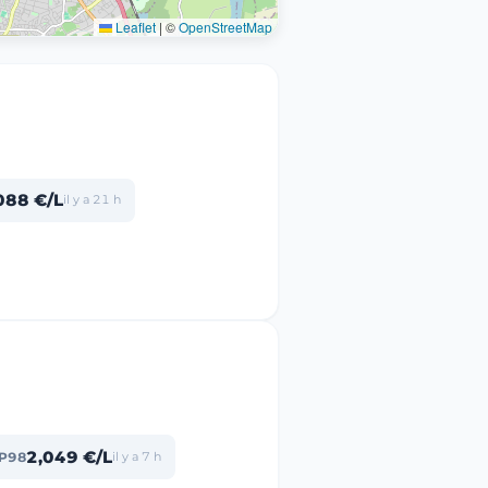
Leaflet
|
©
OpenStreetMap
088 €/L
il y a 21 h
2,049 €/L
P98
il y a 7 h