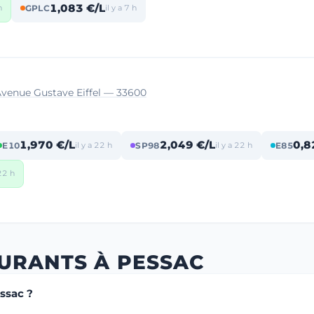
1,083 €/L
h
GPLC
il y a 7 h
Avenue Gustave Eiffel — 33600
1,970 €/L
2,049 €/L
0,8
E10
il y a 22 h
SP98
il y a 22 h
E85
 22 h
BURANTS À PESSAC
essac ?