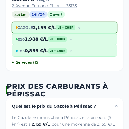
2 Avenue Fernand Pillot — 33133
4.4 km
24h/24
Ouvert
2,159 €/L
GAZOLE
hier
LE - CHER
1,988 €/L
E10
hier
LE - CHER
0,839 €/L
E85
hier
LE - CHER
Services (15)
PRIX DES CARBURANTS À
PÉRISSAC
Quel est le prix du Gazole à Périssac ?
Le Gazole le moins cher à Périssac et alentours (5
km) est à
2,159 €/L
, pour une moyenne de 2,159 €/L