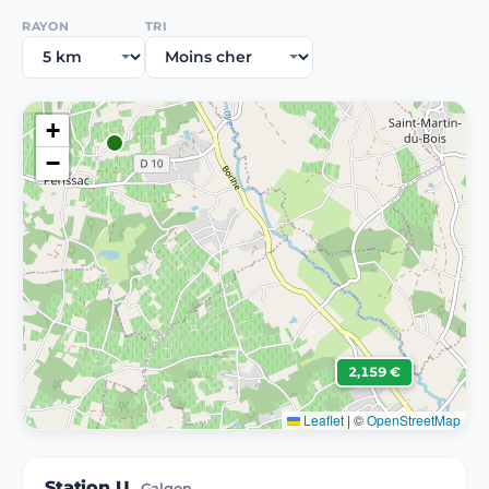
RAYON
TRI
+
−
2,159 €
Leaflet
|
©
OpenStreetMap
Station U
Galgon