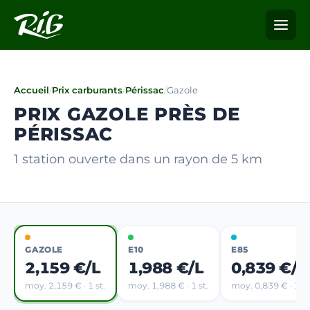
Accueil
/
Prix carburants
/
Périssac
/
Gazole
PRIX GAZOLE PRÈS DE
PÉRISSAC
1 station ouverte dans un rayon de 5 km
GAZOLE
E10
E85
2,159 €/L
1,988 €/L
0,839 €/L
moy. 2,159 € · 1 st.
moy. 1,988 € · 1 st.
moy. 0,839 € · 1 st