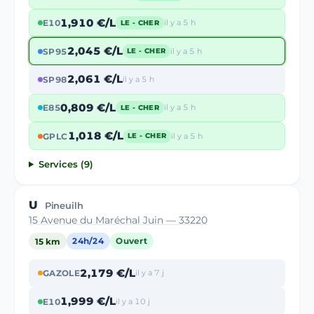
1,910 €/L
E10
il y a 5 h
LE - CHER
2,045 €/L
SP95
il y a 5 h
LE - CHER
2,061 €/L
SP98
il y a 5 h
0,809 €/L
E85
il y a 5 h
LE - CHER
1,018 €/L
GPLC
il y a 5 h
LE - CHER
Services (9)
U
Pineuilh
15 Avenue du Maréchal Juin — 33220
15 km
24h/24
Ouvert
2,179 €/L
GAZOLE
il y a 7 j
1,999 €/L
E10
il y a 10 j