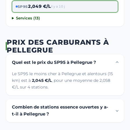
2,049 €/L
SP95
il y a 10 j
Services (13)
PRIX DES CARBURANTS À
PELLEGRUE
Quel est le prix du SP95 à Pellegrue ?
Le SP95 le moins cher à Pellegrue et alentours (15
km) est à
2,045 €/L
, pour une moyenne de 2,058
€/L sur 4 stations.
Combien de stations essence ouvertes y a-
t-il à Pellegrue ?