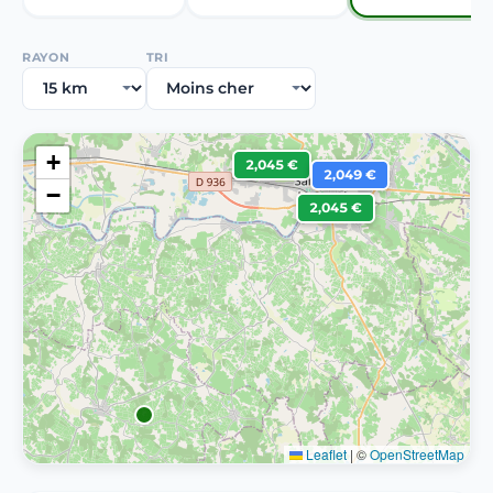
RAYON
TRI
+
2,045 €
2,049 €
−
2,045 €
Leaflet
|
©
OpenStreetMap