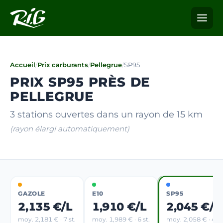
Accueil
/
Prix carburants
/
Pellegrue
/
SP95
PRIX SP95 PRÈS DE
PELLEGRUE
3 stations ouvertes dans un rayon de 15 km
(rayon élargi automatiquement)
GAZOLE
E10
SP95
2,135 €/L
1,910 €/L
2,045 €/L
moy. 2,181 € · 7 st.
moy. 1,989 € · 6 st.
moy. 2,058 € · 4 st