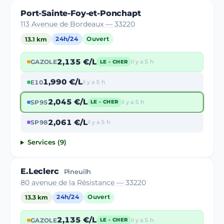
Port-Sainte-Foy-et-Ponchapt
113 Avenue de Bordeaux — 33220
13.1 km
24h/24
Ouvert
2,135 €/L
GAZOLE
il y a 5 h
LE - CHER
1,990 €/L
E10
il y a 5 h
2,045 €/L
SP95
il y a 5 h
LE - CHER
2,061 €/L
SP98
il y a 5 h
Services (9)
E.Leclerc
Pineuilh
80 avenue de la Résistance — 33220
13.3 km
24h/24
Ouvert
2,135 €/L
GAZOLE
il y a 5 h
LE - CHER