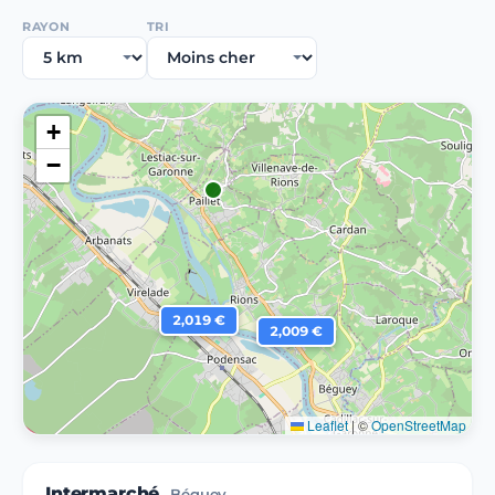
RAYON
TRI
+
−
2,019 €
2,009 €
Leaflet
|
©
OpenStreetMap
Intermarché
Béguey