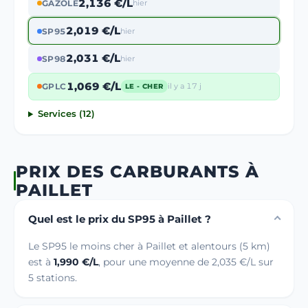
2,136 €/L
GAZOLE
hier
2,019 €/L
SP95
hier
2,031 €/L
SP98
hier
1,069 €/L
GPLC
il y a 17 j
LE - CHER
Services (12)
PRIX DES CARBURANTS À
PAILLET
Quel est le prix du SP95 à Paillet ?
Le SP95 le moins cher à Paillet et alentours (5 km)
est à
1,990 €/L
, pour une moyenne de 2,035 €/L sur
5 stations.