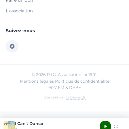
Faire un don
L'association
Suivez-nous
© 2026 R.I.G. Association loi 1901.
Mentions légales
·
Politique de confidentialité
90.7 FM & DAB+
Site créé par
cubeweb.fr
I Can't Dance