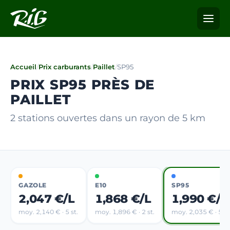
Accueil
/
Prix carburants
/
Paillet
/
SP95
PRIX SP95 PRÈS DE
PAILLET
2 stations ouvertes dans un rayon de 5 km
GAZOLE
E10
SP95
2,047 €/L
1,868 €/L
1,990 €/L
moy. 2,140 € · 5 st.
moy. 1,896 € · 2 st.
moy. 2,035 € · 5 st