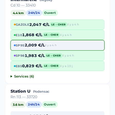
Cd 10 — 33410
4.4 km
24h/24
Ouvert
2,047 €/L
GAZOLE
il y a 4 h
LE - CHER
1,868 €/L
E10
il y a 4 h
LE - CHER
2,009 €/L
SP95
il y a 4 h
1,983 €/L
SP98
il y a 4 h
LE - CHER
0,829 €/L
E85
il y a 10 j
LE - CHER
Services (6)
Station U
Podensac
Rn 113 — 33720
3.6 km
24h/24
Ouvert