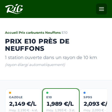
Accueil
/
Prix carburants
/
Neuffons
/
E10
PRIX E10 PRÈS DE
NEUFFONS
1 station ouverte dans un rayon de 10 km
(rayon élargi automatiquement)
GAZOLE
E10
SP95
2,149 €/L
1,989 €/L
2,093 €/L
moy. 2,190 € · 4 st.
moy. 1,993 € · 3 st.
moy. 2,093 € · 1 st