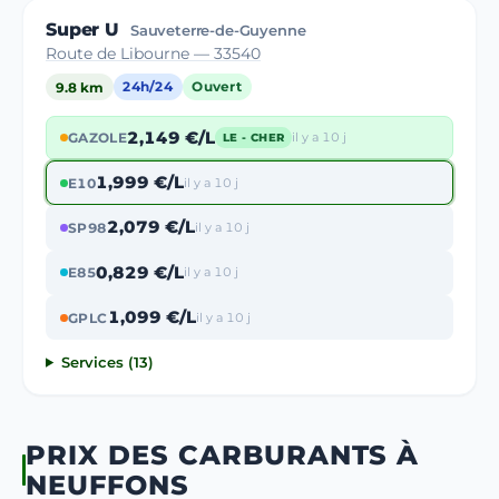
Super U
Sauveterre-de-Guyenne
Route de Libourne — 33540
9.8 km
24h/24
Ouvert
2,149 €/L
GAZOLE
il y a 10 j
LE - CHER
1,999 €/L
E10
il y a 10 j
2,079 €/L
SP98
il y a 10 j
0,829 €/L
E85
il y a 10 j
1,099 €/L
GPLC
il y a 10 j
Services (13)
PRIX DES CARBURANTS À
NEUFFONS