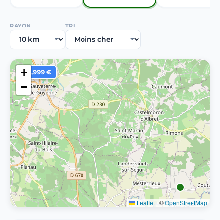
RAYON
TRI
+
1,999 €
−
Leaflet
|
©
OpenStreetMap