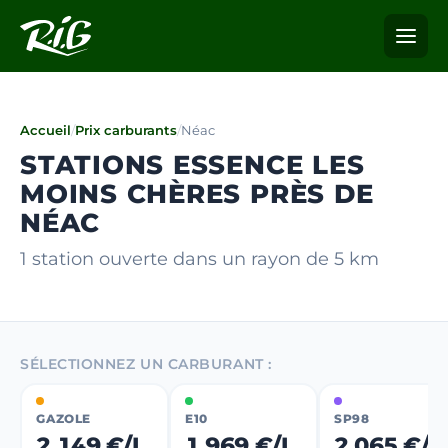
Accueil
/
Prix carburants
/
Néac
STATIONS ESSENCE LES
MOINS CHÈRES PRÈS DE
NÉAC
1 station ouverte dans un rayon de 5 km
SÉLECTIONNEZ UN CARBURANT :
GAZOLE
E10
SP98
2,149 €/L
1,969 €/L
2,065 €/L