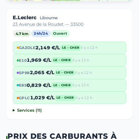
E.Leclerc
Libourne
23 Avenue de la Roudet — 33500
4.7 km
24h/24
Ouvert
2,149 €/L
GAZOLE
il y a 12 h
LE - CHER
1,969 €/L
E10
il y a 12 h
LE - CHER
2,065 €/L
SP98
il y a 12 h
LE - CHER
0,829 €/L
E85
il y a 12 h
LE - CHER
1,029 €/L
GPLC
il y a 12 h
LE - CHER
Services (11)
PRIX DES CARBURANTS À