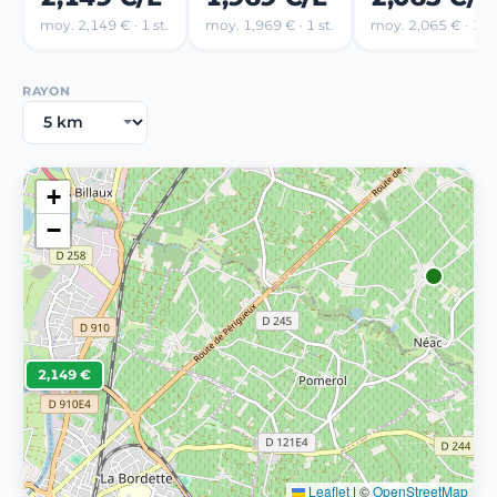
moy. 2,149 € · 1 st.
moy. 1,969 € · 1 st.
moy. 2,065 € · 1 st
RAYON
+
−
2,149 €
Leaflet
|
©
OpenStreetMap