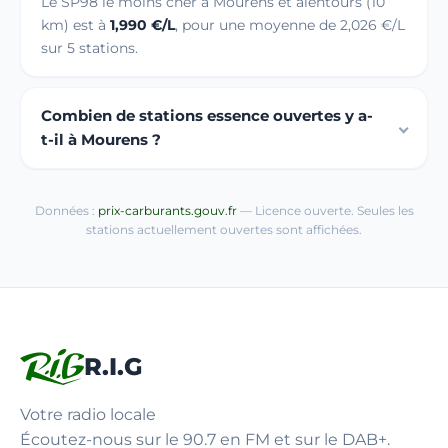
Le SP98 le moins cher à Mourens et alentours (10
km) est à
1,990 €/L
, pour une moyenne de 2,026 €/L
sur 5 stations.
Combien de stations essence ouvertes y a-
t-il à Mourens ?
Données :
prix-carburants.gouv.fr
— Licence ouverte. Seules les
stations actuellement ouvertes sont affichées.
R.I.G
Votre radio locale
Écoutez-nous sur le 90.7 en FM et sur le DAB+.