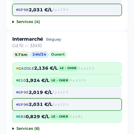
2,031 €/L
SP98
il y a 13 h
Services (4)
Intermarché
Béguey
Cd 10 — 33410
9.7 km
24h/24
Ouvert
2,136 €/L
GAZOLE
il y a 12 h
LE - CHER
1,924 €/L
E10
il y a 12 h
LE - CHER
2,019 €/L
SP95
il y a 12 h
2,031 €/L
SP98
il y a 12 h
0,829 €/L
E85
il y a 8 j
LE - CHER
Services (6)