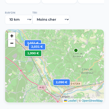
RAYON
TRI
+
−
2,031 €
2,031 €
1,990 €
2,090 €
Leaflet
|
©
OpenStreetMap