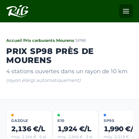
Accueil
/
Prix carburants
/
Mourens
/
SP98
PRIX SP98 PRÈS DE
MOURENS
4 stations ouvertes dans un rayon de 10 km
(rayon élargi automatiquement)
GAZOLE
E10
SP95
2,136 €/L
1,924 €/L
1,990 €/L
moy. 2,164 € · 6 st.
moy. 1,946 € · 3 st.
moy. 2,019 € · 4 st