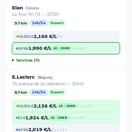
Elan
Cérons
La Tour Rn 113 — 33720
9.7 km
24h/24
Ouvert
2,160 €/L
GAZOLE
hier
1,990 €/L
SP98
il y a 10 j
LE - CHER
Services (11)
E.Leclerc
Béguey
70 avenue de la Libération — 33410
8.7 km
24h/24
Ouvert
2,136 €/L
GAZOLE
il y a 13 h
LE - CHER
1,924 €/L
E10
il y a 13 h
LE - CHER
2,019 €/L
SP95
il y a 13 h