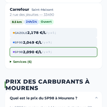
Carrefour
Saint-Maixant
2 rue des jésuites — 33490
8.5 km
24h/24
Ouvert
2,178 €/L
GAZOLE
il y a 5 j
2,049 €/L
SP95
il y a 9 j
2,090 €/L
SP98
il y a 9 j
Services (6)
PRIX DES CARBURANTS À
MOURENS
Quel est le prix du SP98 à Mourens ?