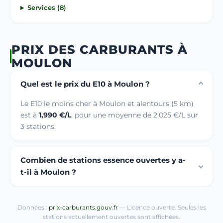
Services (8)
PRIX DES CARBURANTS À
MOULON
Quel est le prix du E10 à Moulon ?
Le E10 le moins cher à Moulon et alentours (5 km)
est à
1,990 €/L
, pour une moyenne de 2,025 €/L sur
3 stations.
Combien de stations essence ouvertes y a-
t-il à Moulon ?
Données :
prix-carburants.gouv.fr
— Licence ouverte. Seules les
stations actuellement ouvertes sont affichées.