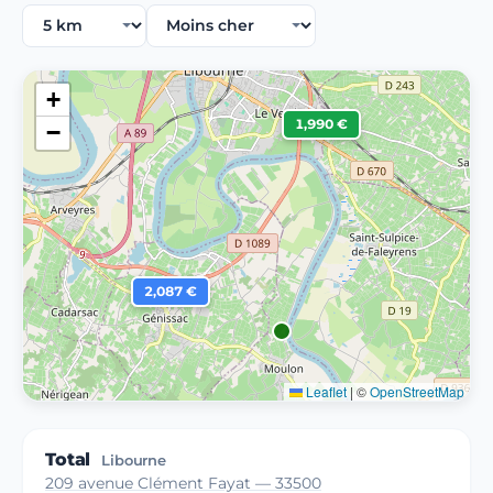
+
1,990 €
−
2,087 €
Leaflet
|
©
OpenStreetMap
Total
Libourne
209 avenue Clément Fayat — 33500