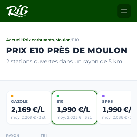
Accueil
/
Prix carburants
/
Moulon
/
E10
PRIX E10 PRÈS DE MOULON
2 stations ouvertes dans un rayon de 5 km
GAZOLE
E10
SP98
2,169 €/L
1,990 €/L
1,990 €/L
moy. 2,209 € · 3 st.
moy. 2,025 € · 3 st.
moy. 2,086 € · 3 st
RAYON
TRI