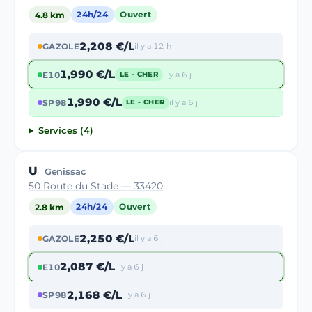
4.8 km
24h/24
Ouvert
2,208 €/L
GAZOLE
il y a 12 h
1,990 €/L
E10
il y a 6 j
LE - CHER
1,990 €/L
SP98
il y a 6 j
LE - CHER
Services (4)
U
Genissac
50 Route du Stade — 33420
2.8 km
24h/24
Ouvert
2,250 €/L
GAZOLE
il y a 6 j
2,087 €/L
E10
il y a 6 j
2,168 €/L
SP98
il y a 6 j