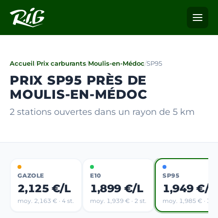
Accueil
/
Prix carburants
/
Moulis-en-Médoc
/
SP95
PRIX SP95 PRÈS DE
MOULIS-EN-MÉDOC
2 stations ouvertes dans un rayon de 5 km
GAZOLE
E10
SP95
2,125 €/L
1,899 €/L
1,949 €/L
moy. 2,163 € · 4 st.
moy. 1,939 € · 2 st.
moy. 1,985 € · 3 st