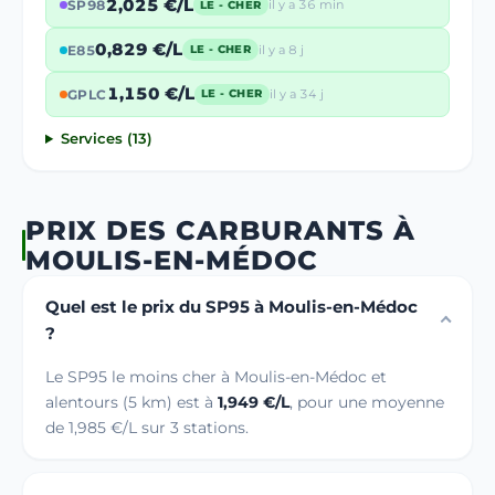
2,025 €/L
SP98
il y a 36 min
LE - CHER
0,829 €/L
E85
il y a 8 j
LE - CHER
1,150 €/L
GPLC
il y a 34 j
LE - CHER
Services (13)
PRIX DES CARBURANTS À
MOULIS-EN-MÉDOC
Quel est le prix du SP95 à Moulis-en-Médoc
?
Le SP95 le moins cher à Moulis-en-Médoc et
alentours (5 km) est à
1,949 €/L
, pour une moyenne
de 1,985 €/L sur 3 stations.