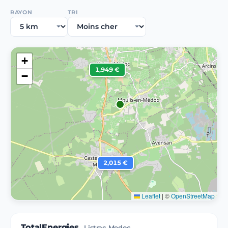
RAYON
TRI
+
1,949 €
−
2,015 €
Leaflet
|
©
OpenStreetMap
TotalEnergies
Listrac Medoc