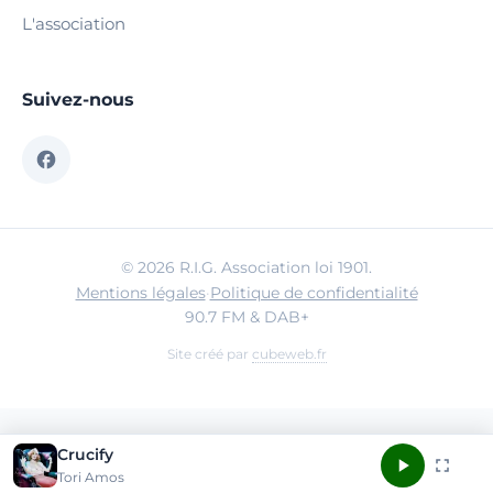
L'association
Suivez-nous
© 2026 R.I.G. Association loi 1901.
Mentions légales
·
Politique de confidentialité
90.7 FM & DAB+
Site créé par
cubeweb.fr
Crucify
Tori Amos