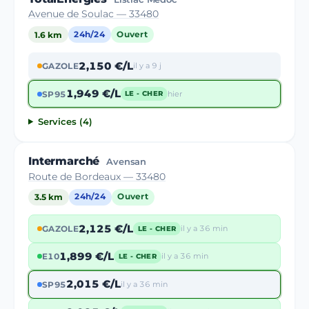
Avenue de Soulac — 33480
1.6 km
24h/24
Ouvert
2,150 €/L
GAZOLE
il y a 9 j
1,949 €/L
SP95
hier
LE - CHER
Services (4)
Intermarché
Avensan
Route de Bordeaux — 33480
3.5 km
24h/24
Ouvert
2,125 €/L
GAZOLE
il y a 36 min
LE - CHER
1,899 €/L
E10
il y a 36 min
LE - CHER
2,015 €/L
SP95
il y a 36 min