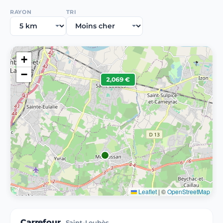
RAYON
TRI
+
−
2,069 €
Leaflet
|
©
OpenStreetMap
Carrefour
Saint-Loubès