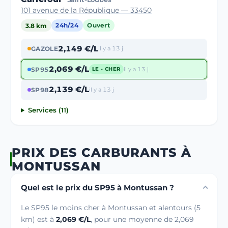
101 avenue de la République — 33450
3.8 km
24h/24
Ouvert
2,149 €/L
GAZOLE
il y a 13 j
2,069 €/L
SP95
il y a 13 j
LE - CHER
2,139 €/L
SP98
il y a 13 j
Services (11)
PRIX DES CARBURANTS À
MONTUSSAN
Quel est le prix du SP95 à Montussan ?
Le SP95 le moins cher à Montussan et alentours (5
km) est à
2,069 €/L
, pour une moyenne de 2,069