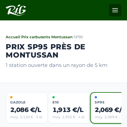
Accueil
/
Prix carburants
/
Montussan
/
SP95
PRIX SP95 PRÈS DE
MONTUSSAN
1 station ouverte dans un rayon de 5 km
GAZOLE
E10
SP95
2,086 €/L
1,913 €/L
2,069 €/L
moy. 2,130 € · 5 st.
moy. 1,955 € · 4 st.
moy. 2,069 € · 1 st