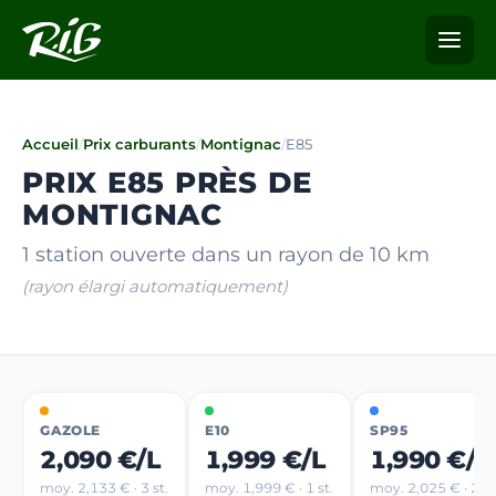
Accueil
/
Prix carburants
/
Montignac
/
E85
PRIX E85 PRÈS DE
MONTIGNAC
1 station ouverte dans un rayon de 10 km
(rayon élargi automatiquement)
GAZOLE
E10
SP95
2,090 €/L
1,999 €/L
1,990 €/L
moy. 2,133 € · 3 st.
moy. 1,999 € · 1 st.
moy. 2,025 € · 2 st