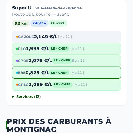
Super U
Sauveterre-de-Guyenne
Route de Libourne — 33540
9.9 km
24h/24
Ouvert
2,149 €/L
GAZOLE
il y a 11 j
1,999 €/L
E10
il y a 11 j
LE - CHER
2,079 €/L
SP98
il y a 11 j
LE - CHER
0,829 €/L
E85
il y a 11 j
LE - CHER
1,099 €/L
GPLC
il y a 11 j
LE - CHER
Services (13)
PRIX DES CARBURANTS À
MONTIGNAC