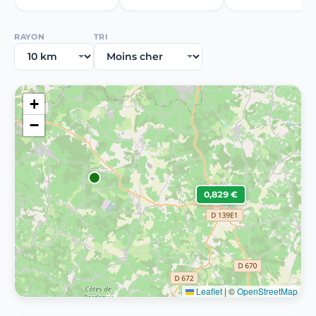
RAYON
TRI
+
−
0,829 €
Leaflet
|
©
OpenStreetMap