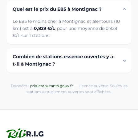
Quel est le prix du E85 à Montignac ?
Le E85 le moins cher à Montignac et alentours (10
km) est à
0,829 €/L
, pour une moyenne de 0,829
€/L sur 1 stations.
Combien de stations essence ouvertes y a-
t-il à Montignac ?
Données :
prix-carburants.gouv.fr
— Licence ouverte. Seules les
stations actuellement ouvertes sont affichées.
R.I.G