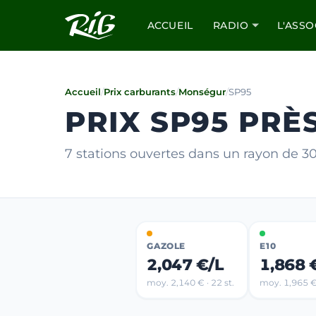
ACCUEIL
RADIO
L'ASSO
Accueil
/
Prix carburants
/
Monségur
/
SP95
PRIX SP95 PR
7 stations ouvertes dans un rayon de 
GAZOLE
E10
2,047 €/L
1,868 
moy. 2,140 € · 22 st.
moy. 1,965 € 