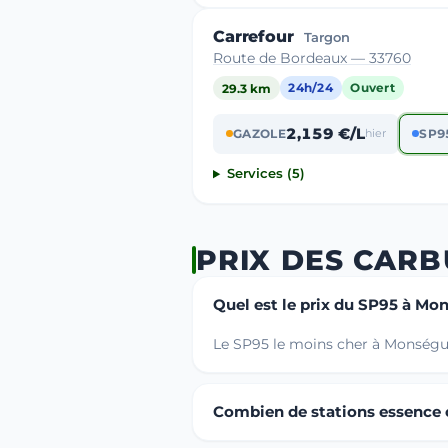
Carrefour
Targon
Route de Bordeaux — 33760
29.3 km
24h/24
Ouvert
2,159 €/L
GAZOLE
hier
SP9
Services (5)
PRIX DES CAR
Quel est le prix du SP95 à Mo
Le SP95 le moins cher à Monségur
Combien de stations essence o