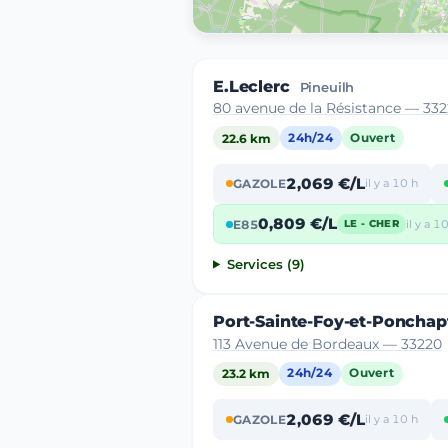
E.Leclerc
Pineuilh
80 avenue de la Résistance — 33
22.6 km
24h/24
Ouvert
2,069 €/L
GAZOLE
il y a 10 h
0,809 €/L
E85
il y a 1
LE - CHER
Services (9)
Port-Sainte-Foy-et-Ponchap
113 Avenue de Bordeaux — 33220
23.2 km
24h/24
Ouvert
2,069 €/L
GAZOLE
il y a 10 h