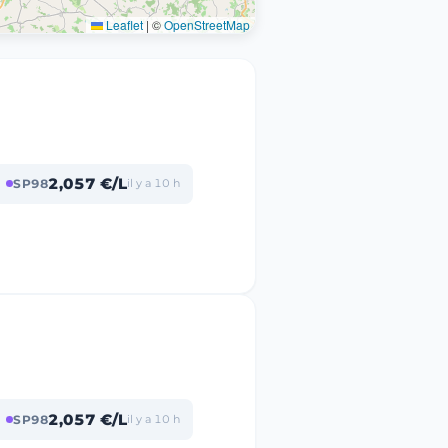
Leaflet
|
©
OpenStreetMap
2,057 €/L
SP98
il y a 10 h
2,057 €/L
SP98
il y a 10 h