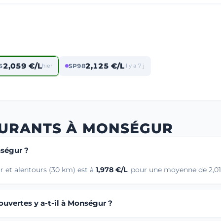
2,059 €/L
2,125 €/L
5
hier
SP98
il y a 7 j
BURANTS À MONSÉGUR
nségur ?
 et alentours (30 km) est à
1,978 €/L
, pour une moyenne de 2,015
uvertes y a-t-il à Monségur ?