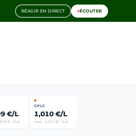
RÉAGIR EN DIRECT
ÉCOUTER
GPLC
09 €/L
1,010 €/L
19 € · 6 st.
moy. 1,041 € · 5 st.