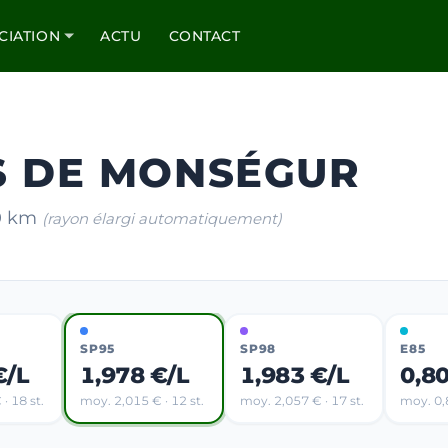
CIATION
ACTU
CONTACT
ÈS DE MONSÉGUR
30 km
(rayon élargi automatiquement)
SP95
SP98
E85
€/L
1,978 €/L
1,983 €/L
0,8
· 18 st.
moy. 2,015 € · 12 st.
moy. 2,057 € · 17 st.
moy. 0,8