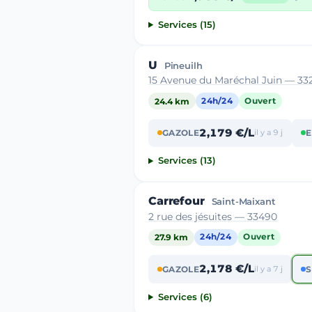
Services (15)
U
Pineuilh
15 Avenue du Maréchal Juin — 33
24.4 km
24h/24
Ouvert
2,179 €/L
GAZOLE
il y a 9 j
E
Services (13)
Carrefour
Saint-Maixant
2 rue des jésuites — 33490
27.9 km
24h/24
Ouvert
2,178 €/L
GAZOLE
il y a 7 j
S
Services (6)