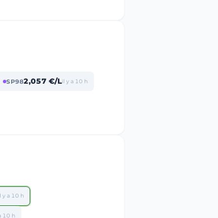
2,057 €/L
SP98
il y a 10 h
il y a 10 h
 a 10 h