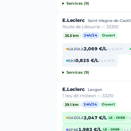
Services (9)
E.Leclerc
Saint-Magne-de-Castil
Route de Libourne — 33350
25.5 km
24h/24
Ouvert
2,069 €/L
GAZOLE
il y a 10 h
0,825 €/L
E85
il y a 10 h
Services (9)
E.Leclerc
Langon
1 lieu dit moleon — 33210
29.1 km
24h/24
Ouvert
2,047 €/L
GAZOLE
il
LE - CHER
1,983 €/L
SP98
il y a
LE - CHER