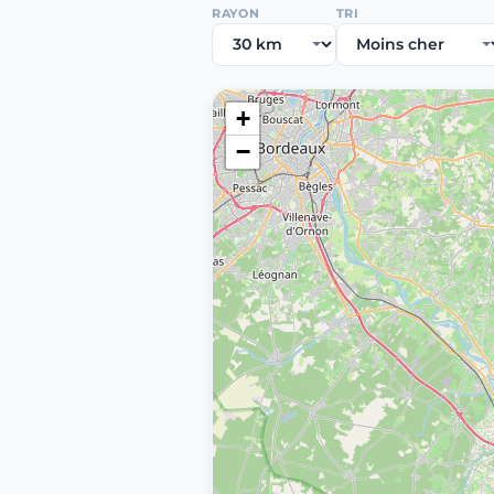
RAYON
TRI
+
−