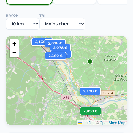
RAYON
TRI
2,136 €
+
2,078 €
2,078 €
−
2,199 €
2,160 €
2,178 €
2,058 €
Leaflet
|
©
OpenStreetMap