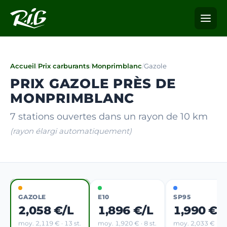
Accueil
/
Prix carburants
/
Monprimblanc
/
Gazole
PRIX GAZOLE PRÈS DE
MONPRIMBLANC
7 stations ouvertes dans un rayon de 10 km
(rayon élargi automatiquement)
GAZOLE
E10
SP95
2,058 €/L
1,896 €/L
1,990 €/
moy. 2,119 € · 13 st.
moy. 1,920 € · 8 st.
moy. 2,033 € · 9 s