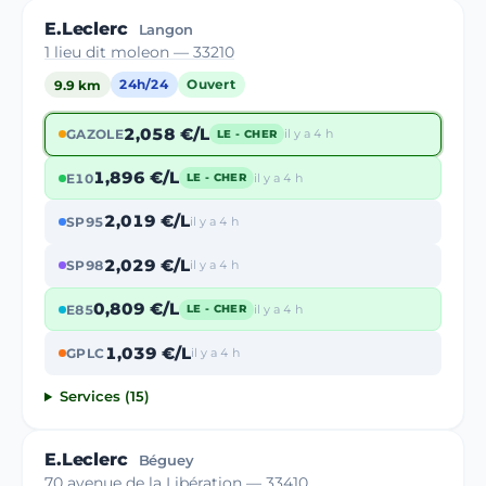
E.Leclerc
Langon
1 lieu dit moleon — 33210
9.9 km
24h/24
Ouvert
2,058 €/L
GAZOLE
il y a 4 h
LE - CHER
1,896 €/L
E10
il y a 4 h
LE - CHER
2,019 €/L
SP95
il y a 4 h
2,029 €/L
SP98
il y a 4 h
0,809 €/L
E85
il y a 4 h
LE - CHER
1,039 €/L
GPLC
il y a 4 h
Services (15)
E.Leclerc
Béguey
70 avenue de la Libération — 33410