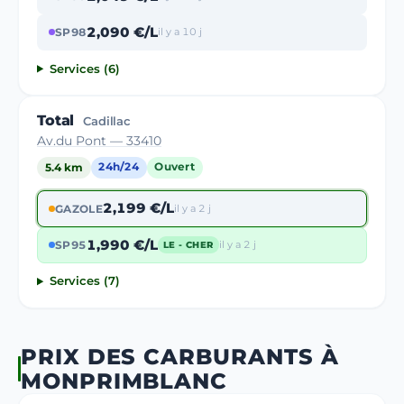
2,090 €/L
SP98
il y a 10 j
Services (6)
Total
Cadillac
Av.du Pont — 33410
5.4 km
24h/24
Ouvert
2,199 €/L
GAZOLE
il y a 2 j
1,990 €/L
SP95
il y a 2 j
LE - CHER
Services (7)
PRIX DES CARBURANTS À
MONPRIMBLANC