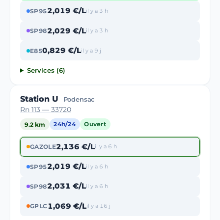
2,019 €/L
SP95
il y a 3 h
2,029 €/L
SP98
il y a 3 h
0,829 €/L
E85
il y a 9 j
Services (6)
Station U
Podensac
Rn 113 — 33720
9.2 km
24h/24
Ouvert
2,136 €/L
GAZOLE
il y a 6 h
2,019 €/L
SP95
il y a 6 h
2,031 €/L
SP98
il y a 6 h
1,069 €/L
GPLC
il y a 16 j