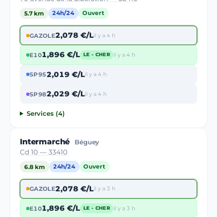
5.7 km
24h/24
Ouvert
2,078 €/L
GAZOLE
il y a 4 h
1,896 €/L
E10
il y a 4 h
LE - CHER
2,019 €/L
SP95
il y a 4 h
2,029 €/L
SP98
il y a 4 h
Services (4)
Intermarché
Béguey
Cd 10 — 33410
6.8 km
24h/24
Ouvert
2,078 €/L
GAZOLE
il y a 3 h
1,896 €/L
E10
il y a 3 h
LE - CHER