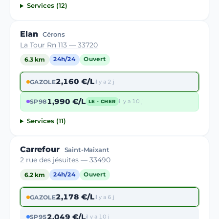
Services (12)
Elan
Cérons
La Tour Rn 113 — 33720
6.3 km
24h/24
Ouvert
2,160 €/L
GAZOLE
il y a 2 j
1,990 €/L
SP98
il y a 10 j
LE - CHER
Services (11)
Carrefour
Saint-Maixant
2 rue des jésuites — 33490
6.2 km
24h/24
Ouvert
2,178 €/L
GAZOLE
il y a 6 j
2,049 €/L
SP95
il y a 10 j