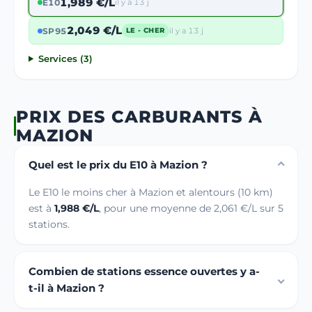
1,989 €/L
E10
il y a 13 j
2,049 €/L
SP95
il y a 13 j
LE - CHER
Services (3)
PRIX DES CARBURANTS À
MAZION
Quel est le prix du E10 à Mazion ?
Le E10 le moins cher à Mazion et alentours (10 km)
est à
1,988 €/L
, pour une moyenne de 2,061 €/L sur 5
stations.
Combien de stations essence ouvertes y a-
t-il à Mazion ?