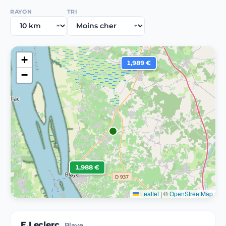
RAYON
TRI
+
1,989 €
−
1,988 €
Leaflet
|
©
OpenStreetMap
E.Leclerc
Blaye