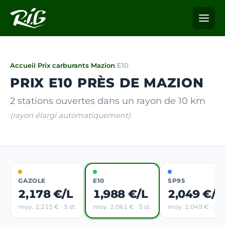
Accueil
/
Prix carburants
/
Mazion
/
E10
PRIX E10 PRÈS DE MAZION
2 stations ouvertes dans un rayon de 10 km
(rayon élargi automatiquement)
GAZOLE
E10
SP95
2,178 €/L
1,988 €/L
2,049 €/L
moy. 2,215 € · 5 st.
moy. 2,061 € · 5 st.
moy. 2,049 € · 1 st