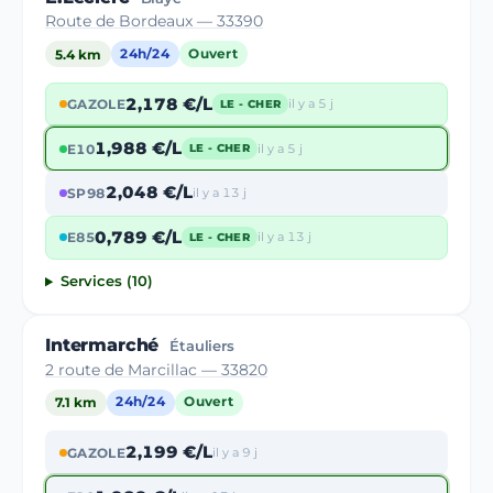
Route de Bordeaux — 33390
5.4 km
24h/24
Ouvert
2,178 €/L
GAZOLE
il y a 5 j
LE - CHER
1,988 €/L
E10
il y a 5 j
LE - CHER
2,048 €/L
SP98
il y a 13 j
0,789 €/L
E85
il y a 13 j
LE - CHER
Services (10)
Intermarché
Étauliers
2 route de Marcillac — 33820
7.1 km
24h/24
Ouvert
2,199 €/L
GAZOLE
il y a 9 j