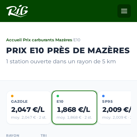
Accueil
/
Prix carburants
/
Mazères
/
E10
PRIX E10 PRÈS DE MAZÈRES
1 station ouverte dans un rayon de 5 km
GAZOLE
E10
SP95
2,047 €/L
1,868 €/L
2,009 €/L
moy. 2,047 € · 2 st.
moy. 1,868 € · 2 st.
moy. 2,009 € · 2 st
RAYON
TRI