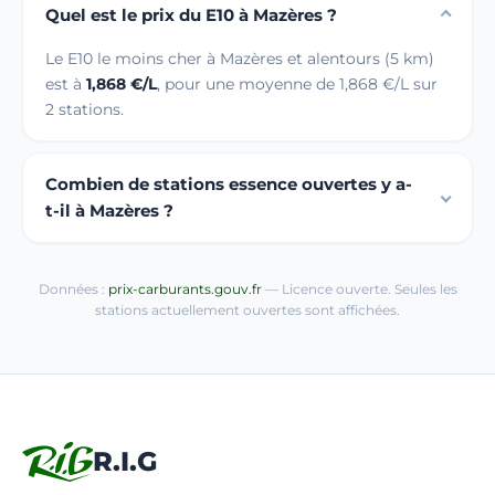
Quel est le prix du E10 à Mazères ?
Le E10 le moins cher à Mazères et alentours (5 km)
est à
1,868 €/L
, pour une moyenne de 1,868 €/L sur
2 stations.
Combien de stations essence ouvertes y a-
t-il à Mazères ?
Données :
prix-carburants.gouv.fr
— Licence ouverte. Seules les
stations actuellement ouvertes sont affichées.
R.I.G