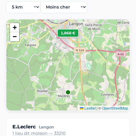
+
1,868 €
−
Leaflet
|
©
OpenStreetMap
E.Leclerc
Langon
1 lieu dit moleon — 33210