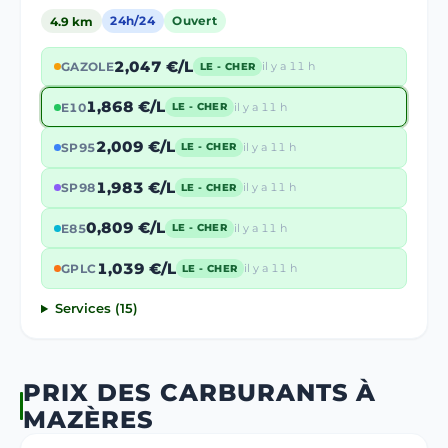
4.9 km
24h/24
Ouvert
2,047 €/L
GAZOLE
il y a 11 h
LE - CHER
1,868 €/L
E10
il y a 11 h
LE - CHER
2,009 €/L
SP95
il y a 11 h
LE - CHER
1,983 €/L
SP98
il y a 11 h
LE - CHER
0,809 €/L
E85
il y a 11 h
LE - CHER
1,039 €/L
GPLC
il y a 11 h
LE - CHER
Services (15)
PRIX DES CARBURANTS À
MAZÈRES