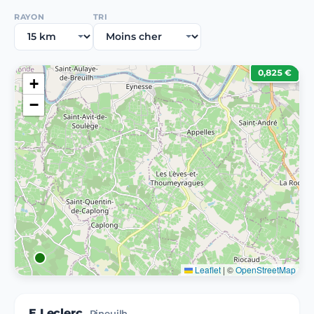
RAYON
TRI
0,825 €
+
−
Leaflet
|
©
OpenStreetMap
E.Leclerc
Pineuilh