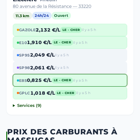
80 avenue de la Résistance — 33220
11.3 km
24h/24
Ouvert
2,132 €/L
GAZOLE
il y a 5 h
LE - CHER
1,910 €/L
E10
il y a 5 h
LE - CHER
2,049 €/L
SP95
il y a 5 h
2,061 €/L
SP98
il y a 5 h
0,825 €/L
E85
il y a 5 h
LE - CHER
1,018 €/L
GPLC
il y a 5 h
LE - CHER
Services (9)
PRIX DES CARBURANTS À