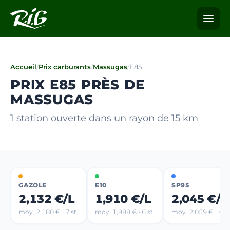
Accueil
/
Prix carburants
/
Massugas
/
E85
PRIX E85 PRÈS DE
MASSUGAS
1 station ouverte dans un rayon de 15 km
GAZOLE
E10
SP95
2,132 €/L
1,910 €/L
2,045 €/L
moy. 2,180 € · 7 st.
moy. 1,988 € · 6 st.
moy. 2,059 € · 4 st