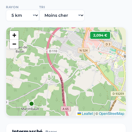
RAYON
TRI
+
2,094 €
−
Leaflet
|
©
OpenStreetMap
Intermarché
Bazas