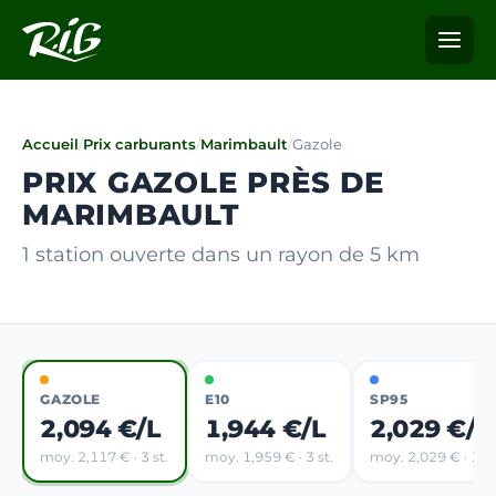
Accueil
/
Prix carburants
/
Marimbault
/
Gazole
PRIX GAZOLE PRÈS DE
MARIMBAULT
1 station ouverte dans un rayon de 5 km
GAZOLE
E10
SP95
2,094 €/L
1,944 €/L
2,029 €/L
moy. 2,117 € · 3 st.
moy. 1,959 € · 3 st.
moy. 2,029 € · 1 st