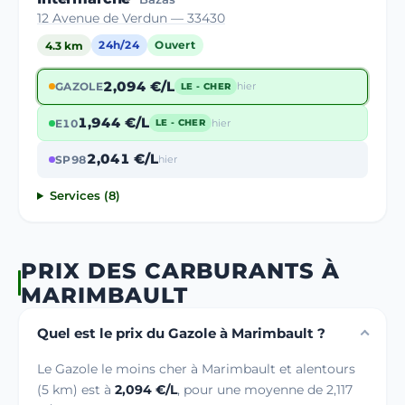
12 Avenue de Verdun — 33430
4.3 km
24h/24
Ouvert
2,094 €/L
GAZOLE
hier
LE - CHER
1,944 €/L
E10
hier
LE - CHER
2,041 €/L
SP98
hier
Services (8)
PRIX DES CARBURANTS À
MARIMBAULT
Quel est le prix du Gazole à Marimbault ?
Le Gazole le moins cher à Marimbault et alentours
(5 km) est à
2,094 €/L
, pour une moyenne de 2,117