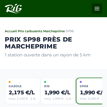
Accueil
/
Prix carburants
/
Marcheprime
/
SP98
PRIX SP98 PRÈS DE
MARCHEPRIME
1 station ouverte dans un rayon de 5 km
GAZOLE
E10
SP98
2,175 €/L
1,990 €/L
1,990 €/L
moy. 2,190 € · 2 st.
moy. 1,990 € · 2 st.
moy. 2,060 € · 2 st