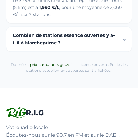
Le SP98 le moins cher à Marcheprime et alentours
(5 km) est à
1,990 €/L
, pour une moyenne de 2,060
€/L sur 2 stations.
Combien de stations essence ouvertes y a-
t-il à Marcheprime ?
Données :
prix-carburants.gouv.fr
— Licence ouverte. Seules les
stations actuellement ouvertes sont affichées.
R.I.G
Votre radio locale
Écoutez-nous sur le 90.7 en FM et sur le DAB+.