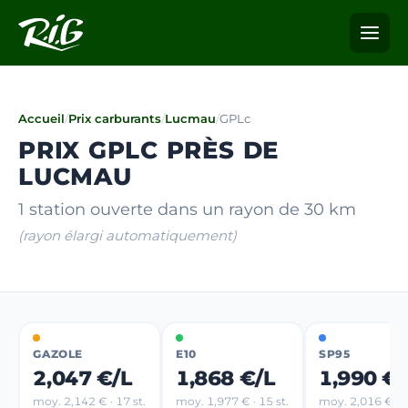
Accueil
/
Prix carburants
/
Lucmau
/
GPLc
PRIX GPLC PRÈS DE
LUCMAU
1 station ouverte dans un rayon de 30 km
(rayon élargi automatiquement)
GAZOLE
E10
SP95
2,047 €/L
1,868 €/L
1,990 €/
moy. 2,142 € · 17 st.
moy. 1,977 € · 15 st.
moy. 2,016 € · 6