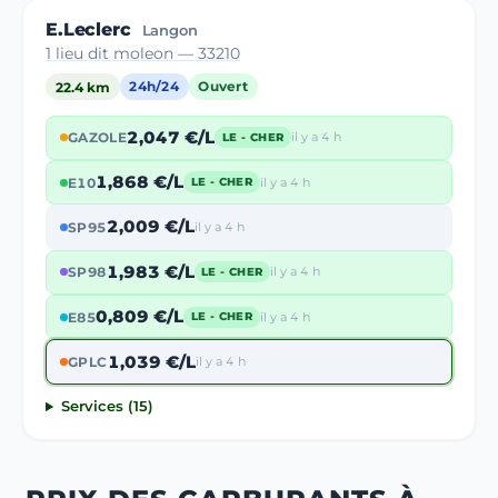
E.Leclerc
Langon
1 lieu dit moleon — 33210
22.4 km
24h/24
Ouvert
2,047 €/L
GAZOLE
il y a 4 h
LE - CHER
1,868 €/L
E10
il y a 4 h
LE - CHER
2,009 €/L
SP95
il y a 4 h
1,983 €/L
SP98
il y a 4 h
LE - CHER
0,809 €/L
E85
il y a 4 h
LE - CHER
1,039 €/L
GPLC
il y a 4 h
Services (15)