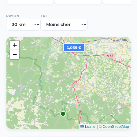
RAYON
TRI
+
1,039 €
−
Leaflet
|
©
OpenStreetMap