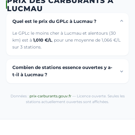
PRIX DES CARBURANTS À
LUCMAU
Quel est le prix du GPLc à Lucmau ?
Le GPLc le moins cher à Lucmau et alentours (30
km) est à
1,010 €/L
, pour une moyenne de 1,066 €/L
sur 3 stations.
Combien de stations essence ouvertes y a-
t-il à Lucmau ?
Données :
prix-carburants.gouv.fr
— Licence ouverte. Seules les
stations actuellement ouvertes sont affichées.