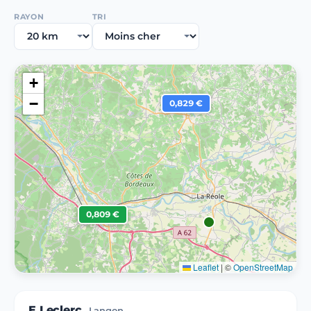
RAYON
TRI
+
−
0,829 €
0,809 €
Leaflet
|
©
OpenStreetMap
E.Leclerc
Langon