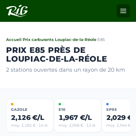
Accueil
/
Prix carburants
/
Loupiac-de-la-Réole
/
E85
PRIX E85 PRÈS DE
LOUPIAC-DE-LA-RÉOLE
2 stations ouvertes dans un rayon de 20 km
GAZOLE
E10
SP95
2,126 €/L
1,967 €/L
2,029 €/
moy. 2,181 € · 14 st.
moy. 2,006 € · 12 st.
moy. 2,044 € · 6