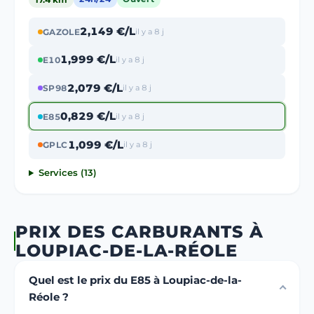
2,149 €/L
GAZOLE
il y a 8 j
1,999 €/L
E10
il y a 8 j
2,079 €/L
SP98
il y a 8 j
0,829 €/L
E85
il y a 8 j
1,099 €/L
GPLC
il y a 8 j
Services (13)
PRIX DES CARBURANTS À
LOUPIAC-DE-LA-RÉOLE
Quel est le prix du E85 à Loupiac-de-la-
Réole ?