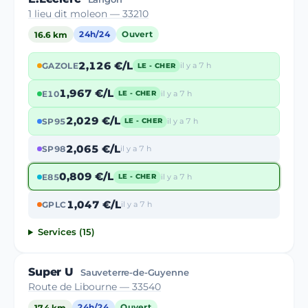
1 lieu dit moleon — 33210
16.6 km
24h/24
Ouvert
2,126 €/L
GAZOLE
il y a 7 h
LE - CHER
1,967 €/L
E10
il y a 7 h
LE - CHER
2,029 €/L
SP95
il y a 7 h
LE - CHER
2,065 €/L
SP98
il y a 7 h
0,809 €/L
E85
il y a 7 h
LE - CHER
1,047 €/L
GPLC
il y a 7 h
Services (15)
Super U
Sauveterre-de-Guyenne
Route de Libourne — 33540
17.4 km
24h/24
Ouvert