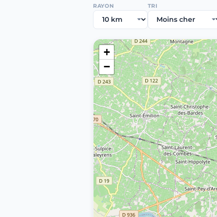
RAYON
TRI
+
−