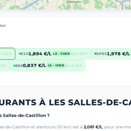
lon
1,894 €/L
1,978 €/L
 y a 15 h
E10
il y a 15 h
SP95
LE - CHER
0,837 €/L
 15 h
E85
il y a 15 h
LE - CHER
URANTS À LES SALLES-DE-C
s Salles-de-Castillon ?
es-de-Castillon et alentours (10 km) est à
2,081 €/L
, pour une mo