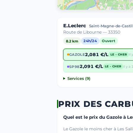
E.Leclerc
Saint-Magne-de-Castil
Route de Libourne — 33350
8.2 km
24h/24
Ouvert
2,081 €/L
GAZOLE
il
LE - CHER
2,091 €/L
SP98
il y a
LE - CHER
Services (9)
PRIX DES CARB
Quel est le prix du Gazole à Le
Le Gazole le moins cher à Les Sall