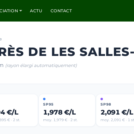
CIATION
ACTU
CONTACT
e
RÈS DE LES SALLES
km
(rayon élargi automatiquement)
SP95
SP98
94 €/L
1,978 €/L
2,091 €/L
95 € · 2 st.
moy. 1,979 € · 2 st.
moy. 2,091 € · 1 st