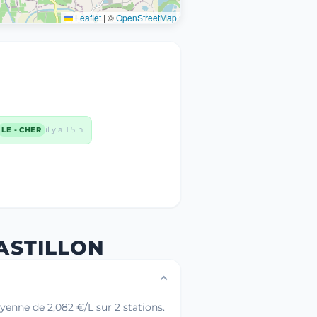
Leaflet
|
©
OpenStreetMap
il y a 15 h
LE - CHER
ASTILLON
yenne de 2,082 €/L sur 2 stations.