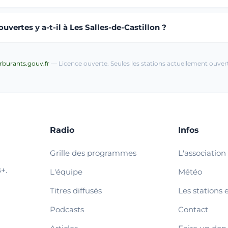
vertes y a-t-il à Les Salles-de-Castillon ?
arburants.gouv.fr
— Licence ouverte. Seules les stations actuellement ouvert
Radio
Infos
Grille des programmes
L'association
+.
L'équipe
Météo
Titres diffusés
Les stations 
Podcasts
Contact