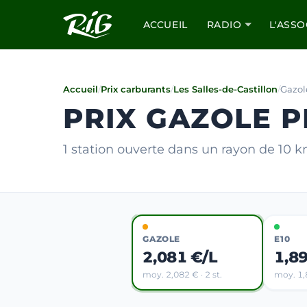
ACCUEIL
RADIO
L'ASSO
Accueil
/
Prix carburants
/
Les Salles-de-Castillon
/
Gazol
PRIX GAZOLE P
1 station ouverte dans un rayon de 10 
GAZOLE
E10
2,081 €/L
1,8
moy. 2,082 € · 2 st.
moy. 1,8