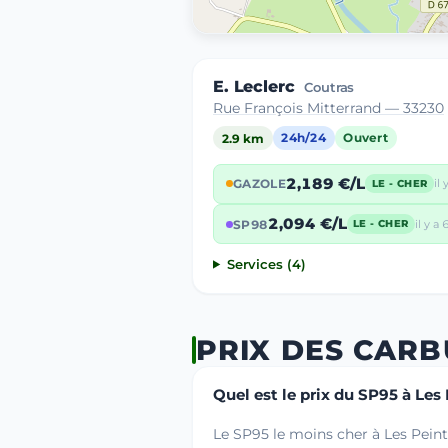
E. Leclerc
Coutras
Rue François Mitterrand — 33230
2.9 km
24h/24
Ouvert
2,189 €/L
GAZOLE
il 
LE - CHER
2,094 €/L
SP98
il y a 
LE - CHER
Services (4)
PRIX DES CARB
Quel est le prix du SP95 à Les
Le SP95 le moins cher à Les Peint