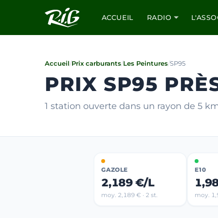
ACCUEIL
RADIO
L'ASSO
Accueil
/
Prix carburants
/
Les Peintures
/
SP95
PRIX SP95 PRÈ
1 station ouverte dans un rayon de 5 k
GAZOLE
E10
2,189 €/L
1,9
moy. 2,189 € · 2 st.
moy. 1,9