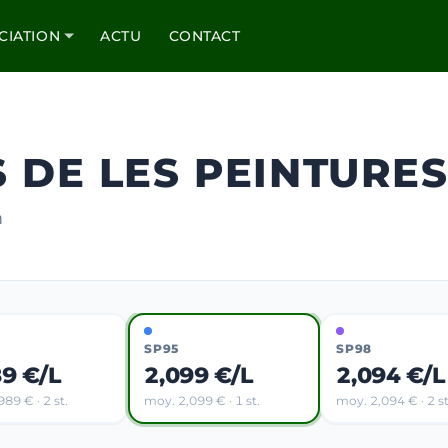
CIATION
ACTU
CONTACT
S DE LES PEINTURE
m
SP95
SP98
89 €/L
2,099 €/L
2,094 €/L
89 € · 2 st.
moy. 2,099 € · 1 st.
moy. 2,094 € · 2 st