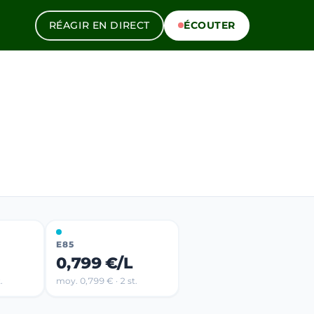
RÉAGIR EN DIRECT
ÉCOUTER
S
E85
0,799 €/L
.
moy. 0,799 € · 2 st.