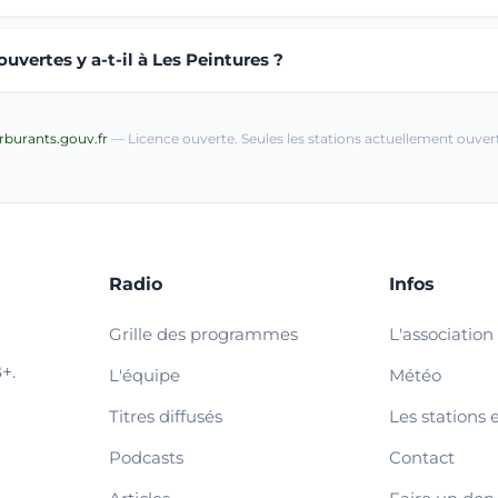
vertes y a-t-il à Les Peintures ?
arburants.gouv.fr
— Licence ouverte. Seules les stations actuellement ouvert
Radio
Infos
Grille des programmes
L'association
+.
L'équipe
Météo
Titres diffusés
Les stations 
Podcasts
Contact