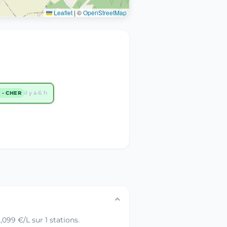
Leaflet
|
©
OpenStreetMap
il y a 6 h
 - CHER
099 €/L sur 1 stations.