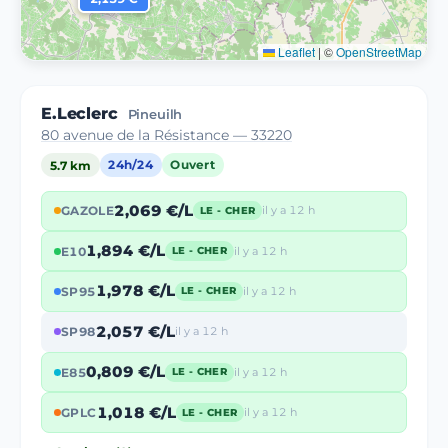
Leaflet
|
©
OpenStreetMap
E.Leclerc
Pineuilh
80 avenue de la Résistance — 33220
5.7 km
24h/24
Ouvert
2,069 €/L
GAZOLE
il y a 12 h
LE - CHER
1,894 €/L
E10
il y a 12 h
LE - CHER
1,978 €/L
SP95
il y a 12 h
LE - CHER
2,057 €/L
SP98
il y a 12 h
0,809 €/L
E85
il y a 12 h
LE - CHER
1,018 €/L
GPLC
il y a 12 h
LE - CHER