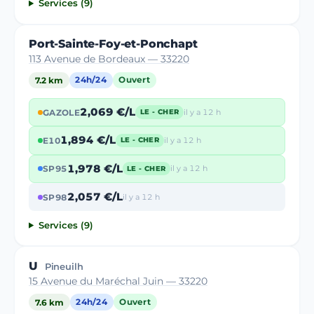
Services (9)
Port-Sainte-Foy-et-Ponchapt
113 Avenue de Bordeaux — 33220
7.2 km
24h/24
Ouvert
2,069 €/L
GAZOLE
il y a 12 h
LE - CHER
1,894 €/L
E10
il y a 12 h
LE - CHER
1,978 €/L
SP95
il y a 12 h
LE - CHER
2,057 €/L
SP98
il y a 12 h
Services (9)
U
Pineuilh
15 Avenue du Maréchal Juin — 33220
7.6 km
24h/24
Ouvert