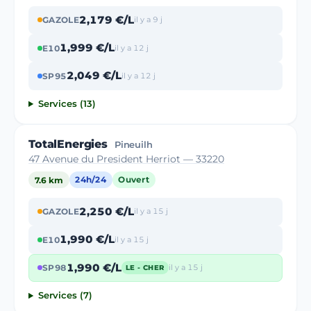
2,179 €/L
GAZOLE
il y a 9 j
1,999 €/L
E10
il y a 12 j
2,049 €/L
SP95
il y a 12 j
Services (13)
TotalEnergies
Pineuilh
47 Avenue du President Herriot — 33220
7.6 km
24h/24
Ouvert
2,250 €/L
GAZOLE
il y a 15 j
1,990 €/L
E10
il y a 15 j
1,990 €/L
SP98
il y a 15 j
LE - CHER
Services (7)