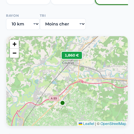
RAYON
TRI
+
−
1,860 €
Leaflet
|
©
OpenStreetMap