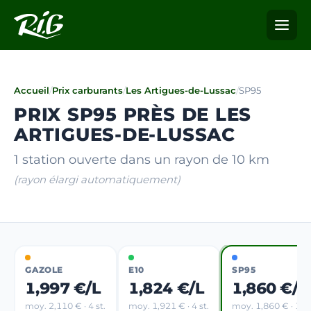
Accueil
/
Prix carburants
/
Les Artigues-de-Lussac
/
SP95
PRIX SP95 PRÈS DE LES
ARTIGUES-DE-LUSSAC
1 station ouverte dans un rayon de 10 km
(rayon élargi automatiquement)
GAZOLE
E10
SP95
1,997 €/L
1,824 €/L
1,860 €/L
moy. 2,110 € · 4 st.
moy. 1,921 € · 4 st.
moy. 1,860 € · 1 st