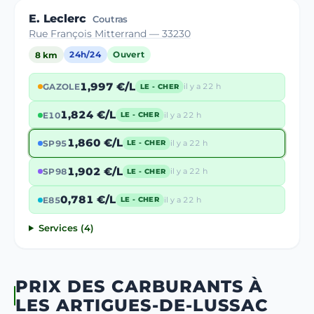
E. Leclerc
Coutras
Rue François Mitterrand — 33230
8 km
24h/24
Ouvert
1,997 €/L
GAZOLE
il y a 22 h
LE - CHER
1,824 €/L
E10
il y a 22 h
LE - CHER
1,860 €/L
SP95
il y a 22 h
LE - CHER
1,902 €/L
SP98
il y a 22 h
LE - CHER
0,781 €/L
E85
il y a 22 h
LE - CHER
Services (4)
PRIX DES CARBURANTS À
LES ARTIGUES-DE-LUSSAC