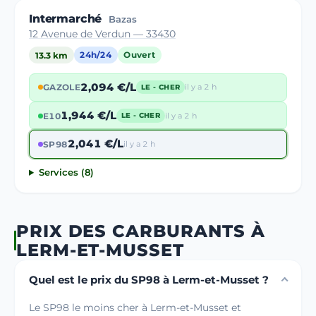
Intermarché
Bazas
12 Avenue de Verdun — 33430
13.3 km
24h/24
Ouvert
2,094 €/L
GAZOLE
il y a 2 h
LE - CHER
1,944 €/L
E10
il y a 2 h
LE - CHER
2,041 €/L
SP98
il y a 2 h
Services (8)
PRIX DES CARBURANTS À
LERM-ET-MUSSET
Quel est le prix du SP98 à Lerm-et-Musset ?
Le SP98 le moins cher à Lerm-et-Musset et