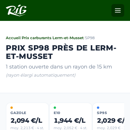
Accueil
/
Prix carburants
/
Lerm-et-Musset
/
SP98
PRIX SP98 PRÈS DE LERM-
ET-MUSSET
1 station ouverte dans un rayon de 15 km
(rayon élargi automatiquement)
GAZOLE
E10
SP95
2,094 €/L
1,944 €/L
2,029 €/L
moy. 2,213 € · 4 st.
moy. 2,052 € · 4 st.
moy. 2,029 € · 1 st