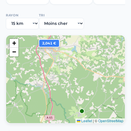
RAYON
TRI
+
2,041 €
−
Leaflet
|
©
OpenStreetMap