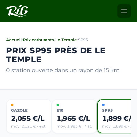
Accueil
/
Prix carburants
/
Le Temple
/
SP95
PRIX SP95 PRÈS DE LE
TEMPLE
0 station ouverte dans un rayon de 15 km
GAZOLE
E10
SP95
2,055 €/L
1,965 €/L
1,899 €/L
moy. 2,121 € · 4 st.
moy. 1,983 € · 4 st.
moy. 1,899 € · 1 st